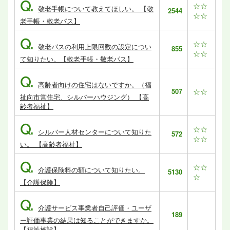
Q.
☆☆
敬老手帳について教えてほしい。 【敬
2544
☆☆
老手帳・敬老パス】
Q.
☆☆
敬老パスの利用上限回数の設定につい
855
☆☆
て知りたい。【敬老手帳・敬老パス】
Q.
高齢者向けの住宅はないですか。（福
507
☆☆
祉向市営住宅、シルバーハウジング） 【高
齢者福祉】
Q.
☆☆
シルバー人材センターについて知りた
572
☆☆
い。 【高齢者福祉】
Q.
☆☆
介護保険料の額について知りたい。
5130
☆
【介護保険】
Q.
介護サービス事業者自己評価・ユーザ
189
ー評価事業の結果は知ることができますか。
【福祉施設】