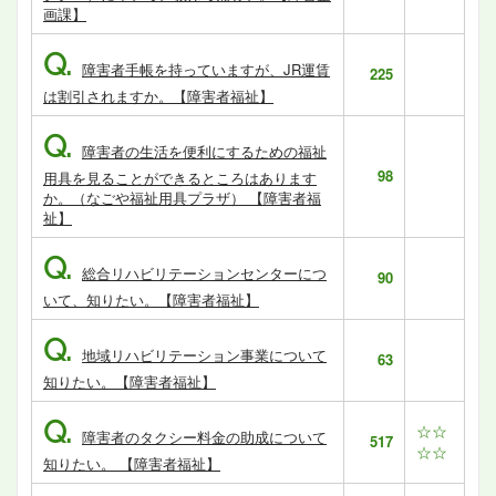
画課】
Q.
障害者手帳を持っていますが、JR運賃
225
は割引されますか。【障害者福祉】
Q.
障害者の生活を便利にするための福祉
98
用具を見ることができるところはあります
か。（なごや福祉用具プラザ） 【障害者福
祉】
Q.
総合リハビリテーションセンターにつ
90
いて、知りたい。【障害者福祉】
Q.
地域リハビリテーション事業について
63
知りたい。【障害者福祉】
Q.
☆☆
障害者のタクシー料金の助成について
517
☆☆
知りたい。 【障害者福祉】