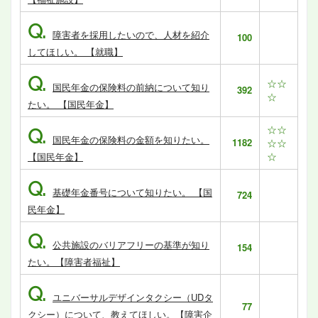
Q.
障害者を採用したいので、人材を紹介
100
してほしい。 【就職】
Q.
☆☆
国民年金の保険料の前納について知り
392
☆
たい。 【国民年金】
☆☆
Q.
国民年金の保険料の金額を知りたい。
1182
☆☆
☆
【国民年金】
Q.
基礎年金番号について知りたい。 【国
724
民年金】
Q.
公共施設のバリアフリーの基準が知り
154
たい。【障害者福祉】
Q.
ユニバーサルデザインタクシー（UDタ
77
クシー）について、教えてほしい。【障害企