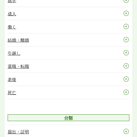
就学
成人
働く
結婚・離婚
引越し
退職・転職
老後
死亡
分類
届出・証明