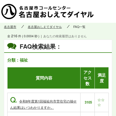
名古屋市
名古屋おしえてダイヤル
FAQ一覧
216
全
件 ( 0.0004 秒 )
|
あなたの検索履歴はありません
FAQ検索結果：
分類：福祉
アク
満足
質問内容
セス
度
数
Q.
☆☆
令和8年度第1回福祉向市営住宅の抽せ
3105
☆
ん結果はいつわかりますか。