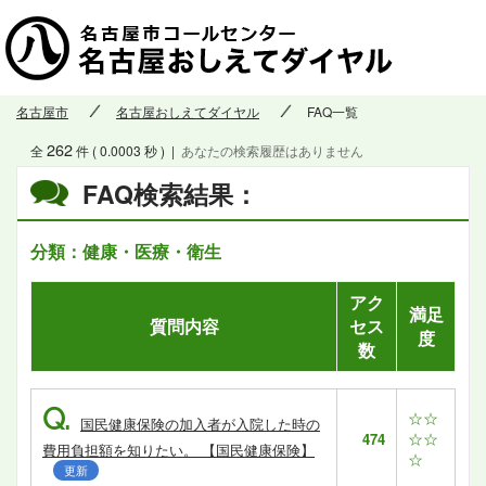
名古屋市
名古屋おしえてダイヤル
FAQ一覧
262
全
件 ( 0.0003 秒 )
|
あなたの検索履歴はありません
FAQ検索結果：
分類：健康・医療・衛生
アク
満足
質問内容
セス
度
数
Q.
☆☆
国民健康保険の加入者が入院した時の
☆☆
474
費用負担額を知りたい。 【国民健康保険】
☆
更新