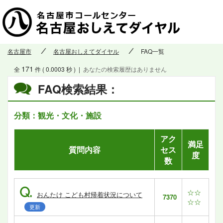
名古屋市
名古屋おしえてダイヤル
FAQ一覧
171
全
件 ( 0.0003 秒 )
|
あなたの検索履歴はありません
FAQ検索結果：
分類：観光・文化・施設
アク
満足
質問内容
セス
度
数
Q.
☆☆
おんたけ こども村帰着状況について
7370
☆☆
更新