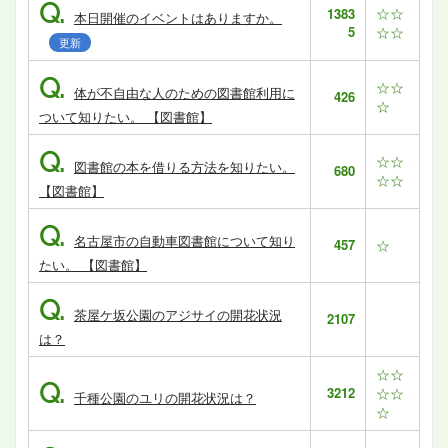
Q.
☆☆
1383
本日開催のイベントはありますか。
5
☆☆
更新
Q.
☆☆
体が不自由な人のための図書館利用に
426
☆
ついて知りたい。 【図書館】
Q.
☆☆
図書館の本を借りる方法を知りたい。
680
☆☆
【図書館】
Q.
名古屋市の自動車図書館について知り
457
☆
たい。 【図書館】
Q.
茶屋ケ坂公園のアジサイの開花状況
2107
は？
☆☆
Q.
3212
☆☆
千種公園のユリの開花状況は？
☆