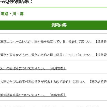
FAQ検索結果：
：道路・川・港
質問内容
道路上にホームレスが小屋や物を放置している。撤去してほしい。 【道路管
道路が公道かどうか、道路の名称と幅（幅員）について知りたい。 【道路管
河川の管理者について知りたい。 【河川管理】
大雨のたびに自宅付近の道路が冠水するので対処してほしい。 【道路維持管
地籍調査事業について知りたい。 【道路管理】