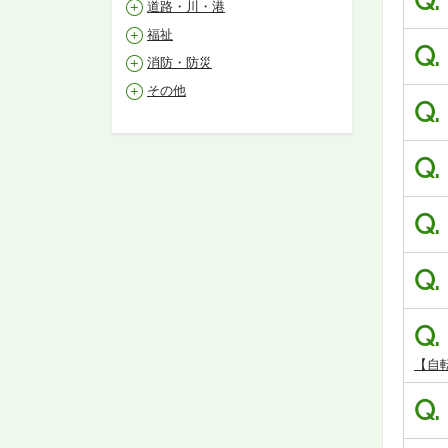
Q.
道路・川・港
福祉
Q.
消防・防災
その他
Q.
Q.
Q.
Q.
Q.
【自
Q.