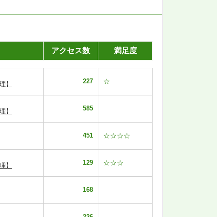
アクセス数
満足度
227
☆
理】
585
理】
451
☆☆☆☆
129
☆☆☆
理】
168
226