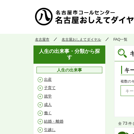
名古屋市
名古屋おしえてダイヤル
FAQ一覧
人生の出来事・分類から探
す
キ
人生の出来事
出産
複数の
子育て
就学
成人
働く
結婚・離婚
73
全
件 (
引越し