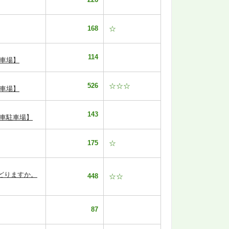
168
☆
114
車場】
526
☆☆☆
車場】
143
転車駐車場】
175
☆
どりますか。
448
☆☆
87