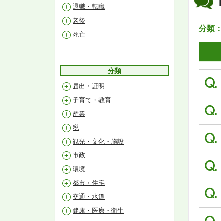
退職・転職
老後
分類
死亡
分類
Q.
届出・証明
子育て・教育
Q.
産業
税
Q.
観光・文化・施設
市政
Q.
環境
都市・住宅
Q.
交通・水道
健康・医療・衛生