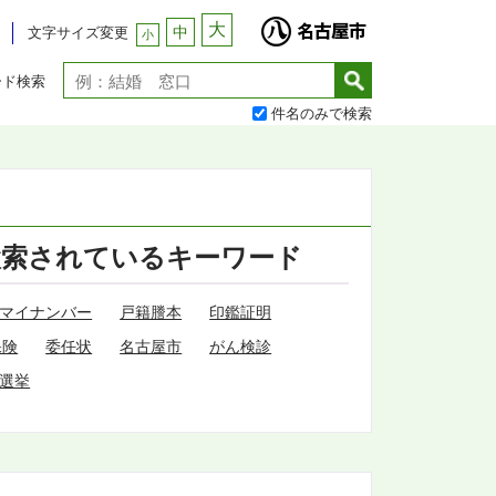
大
中
文字サイズ変更
小
ード検索
件名のみで検索
検索されているキーワード
マイナンバー
戸籍謄本
印鑑証明
保険
委任状
名古屋市
がん検診
選挙