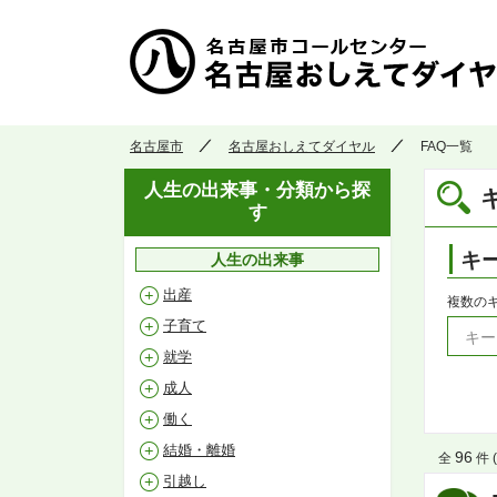
名古屋市
名古屋おしえてダイヤル
FAQ一覧
人生の出来事・分類から探
す
キ
人生の出来事
出産
複数の
子育て
就学
成人
働く
結婚・離婚
96
全
件 (
引越し