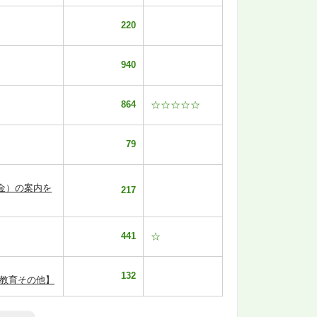
220
940
864
☆☆☆☆☆
79
金）の案内を
217
441
☆
132
【教育その他】