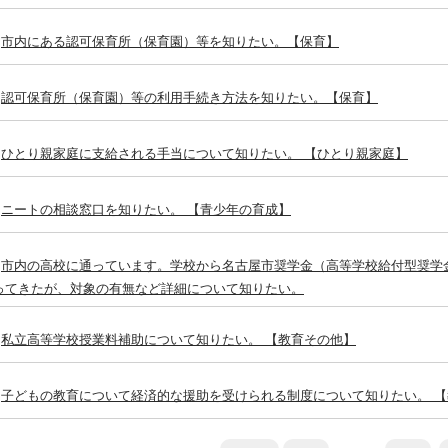
市内にある認可保育所（保育園）等を知りたい。【保育】
認可保育所（保育園）等の利用手続き方法を知りたい。【保育】
ひとり親家庭に支給される手当について知りたい。 【ひとり親家庭】
ニートの相談窓口を知りたい。 【青少年の育成】
市内の高校に通っています。学校から名古屋市奨学金（高等学校給付型奨学
ってきたが、対象の有無など詳細について知りたい。
私立高等学校授業料補助について知りたい。 【教育その他】
子どもの教育について経済的な援助を受けられる制度について知りたい。 