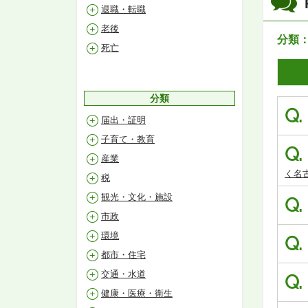
退職・転職
老後
分類
死亡
分類
Q.
届出・証明
子育て・教育
Q.
産業
く名
税
観光・文化・施設
Q.
市政
環境
Q.
都市・住宅
交通・水道
Q.
健康・医療・衛生