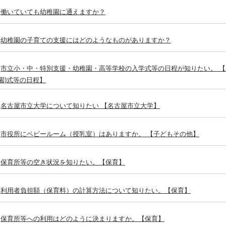
働いていても幼稚園に通えますか？
幼稚園の子育ての支援にはどのようなものがありますか？
市立小・中・特別支援・幼稚園・高等学校の入学式等の日程が知りたい。 【入
(園)式等の日程】
名古屋市立大学について知りたい 【名古屋市立大学】
市役所にベビールーム（授乳室）はありますか。 【子どもその他】
保育所等の空き状況を知りたい。【保育】
利用者負担額（保育料）の計算方法について知りたい。【保育】
保育所等への利用はどのように決まりますか。【保育】