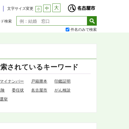
大
中
文字サイズ変更
小
ード検索
件名のみで検索
検索されているキーワード
マイナンバー
戸籍謄本
印鑑証明
保険
委任状
名古屋市
がん検診
選挙