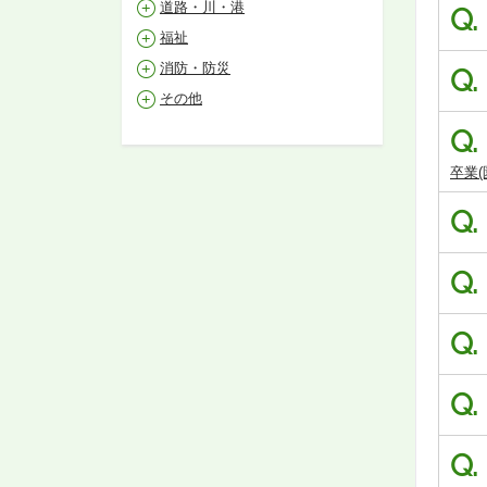
道路・川・港
Q.
福祉
消防・防災
Q.
その他
Q.
卒業
Q.
Q.
Q.
Q.
Q.