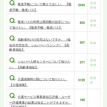
Q.
☆☆
敬老手帳について教えてほしい。 【敬
2544
☆☆
老手帳・敬老パス】
Q.
☆☆
敬老パスの利用上限回数の設定につい
855
☆☆
て知りたい。【敬老手帳・敬老パス】
Q.
高齢者向けの住宅はないですか。（福
507
☆☆
祉向市営住宅、シルバーハウジング） 【高
齢者福祉】
Q.
☆☆
シルバー人材センターについて知りた
571
☆☆
い。 【高齢者福祉】
Q.
☆☆
介護保険料の額について知りたい。
5129
☆
【介護保険】
Q.
介護サービス事業者自己評価・ユーザ
189
ー評価事業の結果は知ることができますか。
【福祉施設】