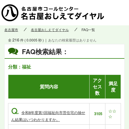
名古屋市
名古屋おしえてダイヤル
FAQ一覧
216
全
件 ( 0.0005 秒 )
|
あなたの検索履歴はありません
FAQ検索結果：
分類：福祉
アク
満足
質問内容
セス
度
数
Q.
☆☆
令和8年度第1回福祉向市営住宅の抽せ
3105
☆
ん結果はいつわかりますか。