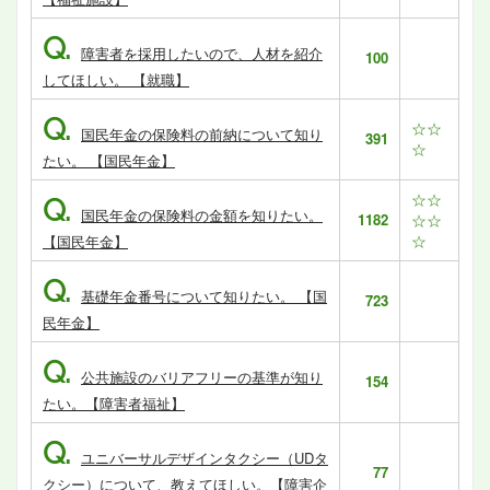
Q.
障害者を採用したいので、人材を紹介
100
してほしい。 【就職】
Q.
☆☆
国民年金の保険料の前納について知り
391
☆
たい。 【国民年金】
☆☆
Q.
国民年金の保険料の金額を知りたい。
1182
☆☆
☆
【国民年金】
Q.
基礎年金番号について知りたい。 【国
723
民年金】
Q.
公共施設のバリアフリーの基準が知り
154
たい。【障害者福祉】
Q.
ユニバーサルデザインタクシー（UDタ
77
クシー）について、教えてほしい。【障害企