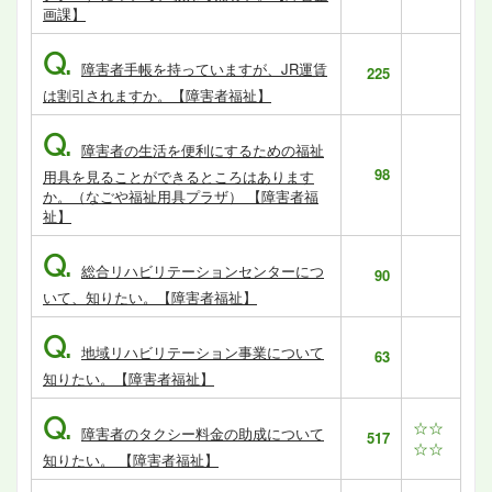
画課】
Q.
障害者手帳を持っていますが、JR運賃
225
は割引されますか。【障害者福祉】
Q.
障害者の生活を便利にするための福祉
98
用具を見ることができるところはあります
か。（なごや福祉用具プラザ） 【障害者福
祉】
Q.
総合リハビリテーションセンターにつ
90
いて、知りたい。【障害者福祉】
Q.
地域リハビリテーション事業について
63
知りたい。【障害者福祉】
Q.
☆☆
障害者のタクシー料金の助成について
517
☆☆
知りたい。 【障害者福祉】