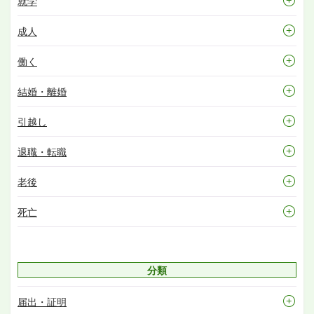
就学
成人
働く
結婚・離婚
引越し
退職・転職
老後
死亡
分類
届出・証明