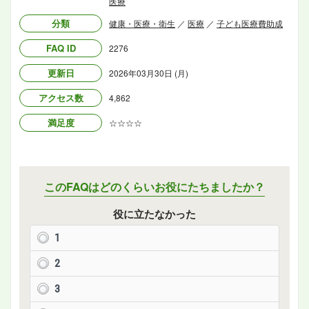
医療
分類
健康・医療・衛生
／
医療
／
子ども医療費助成
FAQ ID
2276
更新日
2026年03月30日 (月)
アクセス数
4,862
満足度
☆☆☆☆
このFAQはどのくらいお役にたちましたか？
役に立たなかった
1
2
3