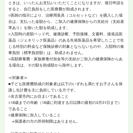
ときは、いったんお支払いいただくことになりますが、後日申請を
すると、自己負担をした医療費が助成されます。
○医師の指示により、治療用装具（コルセットなど）を購入した場
合は、支払った金額から、ご加入の健康保険からの支給分（支給基
準あり）を除いた額を助成します。
○入院時の差額ベッド代、健康診断、予防接種、文書料、後発品医
薬品（ジェネリック医薬品）のある先発医薬品を希望したことで生
じる特別の料金など保険診療の対象とならないものや、入院時の食
事負担（標準負担額）は、助成されません。
○高額療養費・家族療養付加金等の支給がご加入の健康保険からあ
る場合は、その額を助成額から除外します。
≪対象者≫
■子ども医療費助成の対象者は以下のいずれも満たすお子さんを保
護し生計費を主に負担している方です。
○名古屋市内にお住まいであること
○18歳までの年齢（18歳に到達する日以降の最初の3月31日まで）
であること
○健康保険に加入していること
※保護者の方の所得制限はありません。