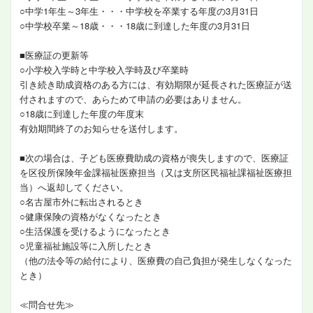
○中学1年生～3年生・・・中学校を卒業する年度の3月31日
○中学校卒業～18歳・・・18歳に到達した年度の3月31日
■医療証の更新等
○小学校入学時と中学校入学時及び卒業時
引き続き助成資格のある方には、有効期限が延長された医療証が送
付されますので、あらためて申請の必要はありません。
○18歳に到達した年度の年度末
有効期間終了のお知らせを送付します。
■次の場合は、子ども医療費助成の資格が喪失しますので、医療証
を区役所保険年金課福祉医療担当（又は支所区民福祉課福祉医療担
当）へ返却してください。
○名古屋市外に転出されるとき
○健康保険の資格がなくなったとき
○生活保護を受けるようになったとき
○児童福祉施設等に入所したとき
（他の法令等の給付により、医療費の自己負担が発生しなくなった
とき）
≪問合せ先≫