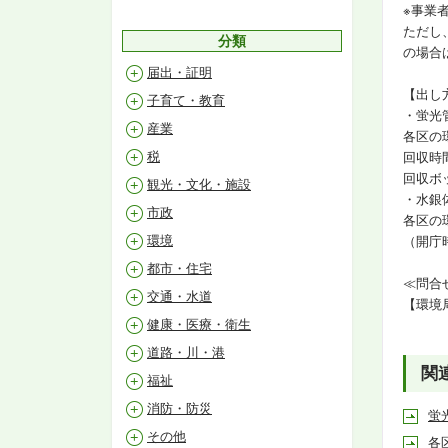
※事業
ただし
分類
の場合
届出・証明
【出し
子育て・教育
・蛍光
産業
各区の
税
回収時
回収ボ
観光・文化・施設
・水銀
市政
各区の
環境
（開庁
都市・住宅
≪問合
交通・水道
【環境局
健康・医療・衛生
道路・川・港
関
福祉
消防・防災
蛍
その他
各