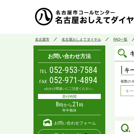
名古屋市
名古屋おしえてダイヤル
FAQ一覧
お問い合わせ方法
052-953-7584
キ
TEL
052-971-4894
FAX
複数の
※おかけ間違いにご注意ください。
受付時間
8
21
時から
時
年中無休
お問い合わせフォーム
Q.