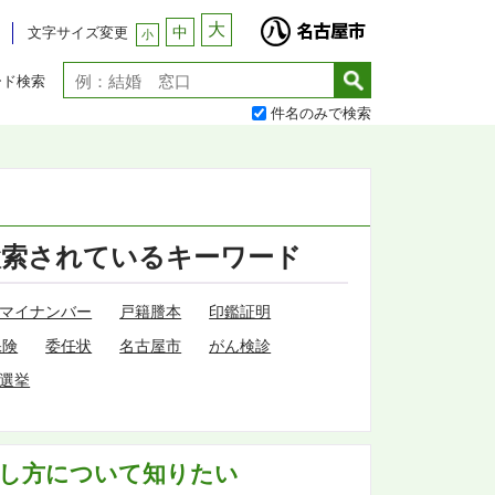
大
中
文字サイズ変更
小
ード検索
件名のみで検索
検索されているキーワード
マイナンバー
戸籍謄本
印鑑証明
保険
委任状
名古屋市
がん検診
選挙
出し方について知りたい