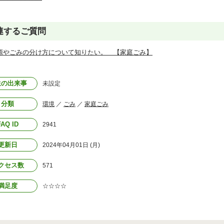
連するご質問
源やごみの分け方について知りたい。 【家庭ごみ】
生の出来事
未設定
分類
環境
／
ごみ
／
家庭ごみ
FAQ ID
2941
更新日
2024年04月01日 (月)
クセス数
571
満足度
☆☆☆☆