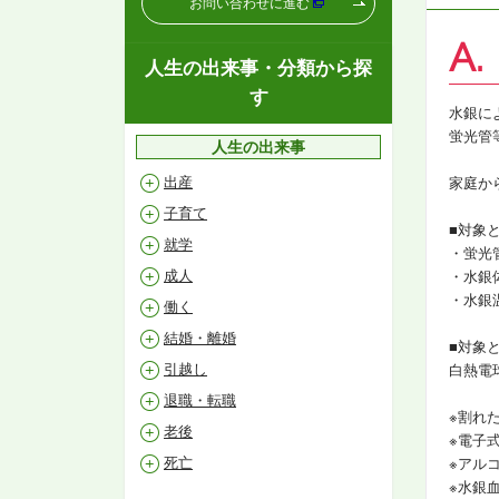
お問い合わせに進む
A.
人生の出来事・分類から探
す
水銀に
蛍光管
人生の出来事
出産
家庭か
子育て
■対象
就学
・蛍光
成人
・水銀
・水銀
働く
結婚・離婚
■対象
引越し
白熱電
退職・転職
※割れ
老後
※電子
死亡
※アル
※水銀