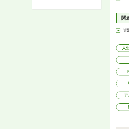
関
資
人
ア