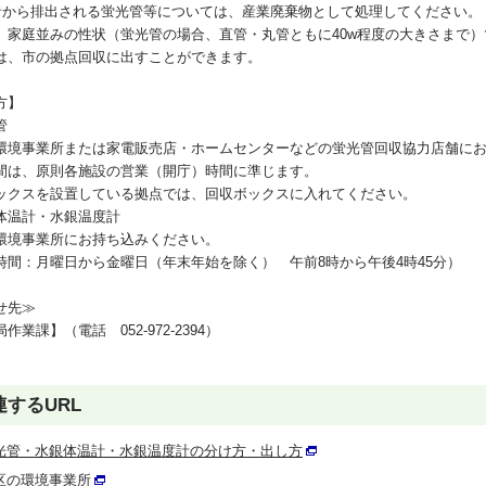
者から排出される蛍光管等については、産業廃棄物として処理してください。
、家庭並みの性状（蛍光管の場合、直管・丸管ともに40w程度の大きさまで
は、市の拠点回収に出すことができます。
方】
管
環境事業所または家電販売店・ホームセンターなどの蛍光管回収協力店舗に
間は、原則各施設の営業（開庁）時間に準じます。
ックスを設置している拠点では、回収ボックスに入れてください。
体温計・水銀温度計
環境事業所にお持ち込みください。
時間：月曜日から金曜日（年末年始を除く） 午前8時から午後4時45分）
せ先≫
作業課】（電話 052-972-2394）
連するURL
光管・水銀体温計・水銀温度計の分け方・出し方
区の環境事業所