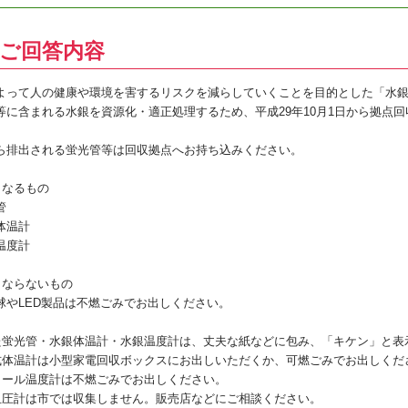
ご回答内容
よって人の健康や環境を害するリスクを減らしていくことを目的とした「水
等に含まれる水銀を資源化・適正処理するため、平成29年10月1日から拠点
ら排出される蛍光管等は回収拠点へお持ち込みください。
となるもの
管
体温計
温度計
とならないもの
球やLED製品は不燃ごみでお出しください。
た蛍光管・水銀体温計・水銀温度計は、丈夫な紙などに包み、「キケン」と表
式体温計は小型家電回収ボックスにお出しいただくか、可燃ごみでお出しくだ
コール温度計は不燃ごみでお出しください。
血圧計は市では収集しません。販売店などにご相談ください。