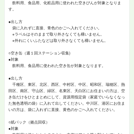
飲料用、食品用、化粧品用に使われた空きびんが対象となりま
す。
●出し方
袋に入れずに直接、青色のかごへ入れてください。
※ラベルはそのままで取り外さなくても構いません。
※外れにくいふたなどは取り外さなくても構いません。
○空き缶（週１回ステーション収集)
●対象
飲料用、食品用に使われた空き缶が対象となります。
●出し方
千種区、東区、北区、西区、中村区、中区、昭和区、瑞穂区、熱
田区、南区、守山区、緑区、名東区、天白区にお住まいの方は、空
き缶だけをひとまとめにして、資源用指定袋（家庭でいらなくなっ
た無色透明の袋）に入れて出してください。中川区、港区にお住ま
いの方は、袋に入れずに直接、黄色のかごへ入れてください。
○紙パック（拠点回収）
●対象