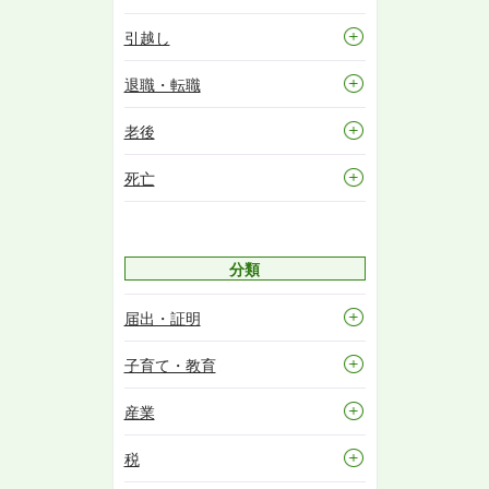
引越し
退職・転職
老後
死亡
分類
届出・証明
子育て・教育
産業
税