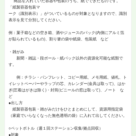
商品を入れていた容器や包装のうち、紙でできたものです。
「紙製容器包装マ
ーク（識別表示）」がついているものが対象となりますので、識別
表示を見て分別してください。
例：菓子箱などの空き箱、酒やジュースのパック(内側にアルミ箔
が貼られているもの)、割り箸の袋や紙袋、包装紙 など
・雑がみ
新聞・雑誌・段ボール・紙パック以外の資源化可能な紙類で
す。
例：チラシ・パンフレット、コピー用紙、メモ用紙、値札、ト
イレットペーパーやラップの芯、カレンダー(金具は取って)、はか
ぎ(圧着はがきは除く)・封筒(ビニールの窓は取って)、ノート な
ど
●出し方
紙製容器包装・雑がみだけをひとまとめにして、資源用指定袋
（家庭でいらなくなった無色透明の袋）に入れて出してください。
○ペットボトル（週１回ステーション収集/拠点回収）
●対象