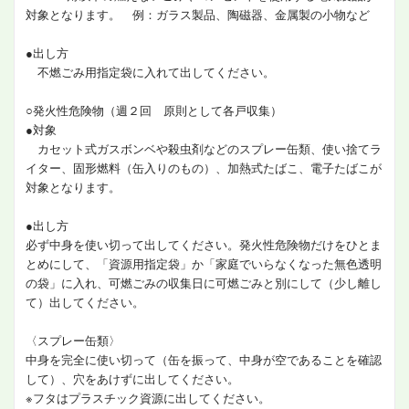
対象となります。 例：ガラス製品、陶磁器、金属製の小物など
●出し方
不燃ごみ用指定袋に入れて出してください。
○発火性危険物（週２回 原則として各戸収集）
●対象
カセット式ガスボンベや殺虫剤などのスプレー缶類、使い捨てラ
イター、固形燃料（缶入りのもの）、加熱式たばこ、電子たばこが
対象となります。
●出し方
必ず中身を使い切って出してください。発火性危険物だけをひとま
とめにして、「資源用指定袋」か「家庭でいらなくなった無色透明
の袋」に入れ、可燃ごみの収集日に可燃ごみと別にして（少し離し
て）出してください。
〈スプレー缶類〉
中身を完全に使い切って（缶を振って、中身が空であることを確認
して）、穴をあけずに出してください。
※フタはプラスチック資源に出してください。