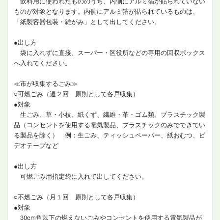
飲料用に使われたもののうち、内側にアルミ箔が貼られていない
ものが対象となります。内側にアルミ箔が貼られているものは、
「紙製容器包装・雑がみ」として出してください。
●出し方
袋に入れずに直接、スーパー・区役所などの専用の回収ボックス
へ入れてください。
≪市が収集するごみ≫
○可燃ごみ（週２回 原則として各戸収集）
●対象
生ごみ、草・小枝、紙くず、繊維・革・ゴム類、プラスチック製
品（コンセントを使用する電気製品、プラスチックのみでできてい
る製品を除く） 例：生ごみ、ティッシュペーパー、紙おむつ、ビ
デオテープなど
●出し方
可燃ごみ用指定袋に入れて出してください。
○不燃ごみ（月１回 原則として各戸収集）
●対象
30cm角以下の燃えないごみやコンセントを使用する電気製品が