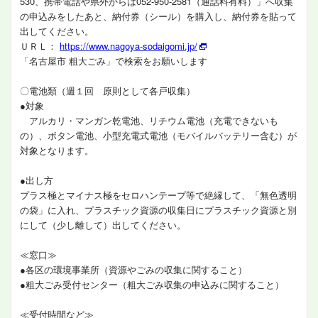
530、携帯電話や県外からは052-950-2581（通話料有料）」へ収集
の申込みをしたあと、納付券（シール）を購入し、納付券を貼って
出してください。
ＵＲＬ：
https://www.nagoya-sodaigomi.jp/
「名古屋市 粗大ごみ」で検索をお願いします
〇電池類（週１回 原則として各戸収集）
●対象
アルカリ・マンガン乾電池、リチウム電池（充電できないも
の）、ボタン電池、小型充電式電池（モバイルバッテリー含む）が
対象となります。
●出し方
プラス極とマイナス極をセロハンテープ等で絶縁して、「無色透明
の袋」に入れ、プラスチック資源の収集日にプラスチック資源と別
にして（少し離して）出してください。
≪窓口≫
●各区の環境事業所（資源やごみの収集に関すること）
●粗大ごみ受付センター（粗大ごみ収集の申込みに関すること）
≪受付時間など≫