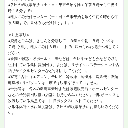
●各区の環境事業所（土・日・年末年始を除く午前８時から午後４
時４５分まで）
●粗大ごみ受付センター（土・日・年末年始を除く午前９時から午
後５時まで。昼休みも受け付けます。）
≪注意事項≫
●資源とごみは、きちんと分別して、収集日の朝、８時（中区は、
７時（但し、粗大ごみは８時））までに決められた場所へ出してく
ださい。
●新聞・雑誌・段ボール・古着などは、学区や子ども会などで取り
組まれている集団資源回収、または、リサイクルステーションや古
紙リサイクルセンターなどを利用してください。
●家電４品目（エアコン、テレビ、冷蔵庫・冷凍庫、洗濯機・衣類
乾燥機）やパソコンは、市では収集を行っていません。
●蛍光管は、各区の環境事業所または家電販売店・ホームセンター
などの蛍光管回収協力店舗にお持ち込みください。回収ボックスを
設置している拠点では、回収ボックスに入れてください。
水銀体温計・水銀温度計は、各区の環境事業所にお持ち込みくださ
い。