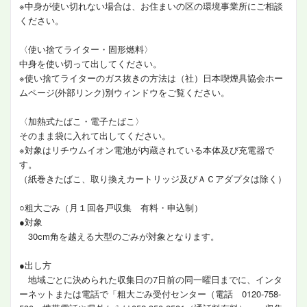
※中身が使い切れない場合は、お住まいの区の環境事業所にご相談
ください。
〈使い捨てライター・固形燃料〉
中身を使い切って出してください。
※使い捨てライターのガス抜きの方法は（社）日本喫煙具協会ホー
ムページ(外部リンク)別ウィンドウをご覧ください。
〈加熱式たばこ・電子たばこ〉
そのまま袋に入れて出してください。
※対象はリチウムイオン電池が内蔵されている本体及び充電器で
す。
（紙巻きたばこ、取り換えカートリッジ及びＡＣアダプタは除く）
○粗大ごみ（月１回各戸収集 有料・申込制）
●対象
30cm角を越える大型のごみが対象となります。
●出し方
地域ごとに決められた収集日の7日前の同一曜日までに、インタ
ーネットまたは電話で「粗大ごみ受付センター（電話 0120-758-