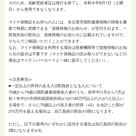
そのため、高齢受給者証は発行を終了し、令和８年8月1日（土曜
日）から使用できなくなります。
マイナ保険証をお持ちの人には、名古屋市国民健康保険の情報を書
面で簡易に把握できる「資格情報のお知らせ」が交付されます。一
部負担金の割合は、資格情報のお知らせに記載されていますので、
そちらでご確認いただくことができます。
なお、マイナ保険証を利用する場合は医療機関等で資格情報のお知
らせの提示は不要です（マイナ保険証の読み取りができないなどの
場合はマイナンバーカードと一緒に提示してください）。
≪注意事項≫
■一定以上の所得のある人(3割負担となる人)について
70歳から74歳の国民健康保険加入者のうち、前年中(1月から7月は
前々年中)の市県民税課税所得(※1)が145万円以上の人が1人以上い
る場合で、さらに70歳以上の加入者の所得（※2）を合計した額が
210万円を超える場合は、自己負担の割合が3割になります。
ただし、以下の基準のいずれかに該当する場合は自己負担の割合が
2割になります(※3)。