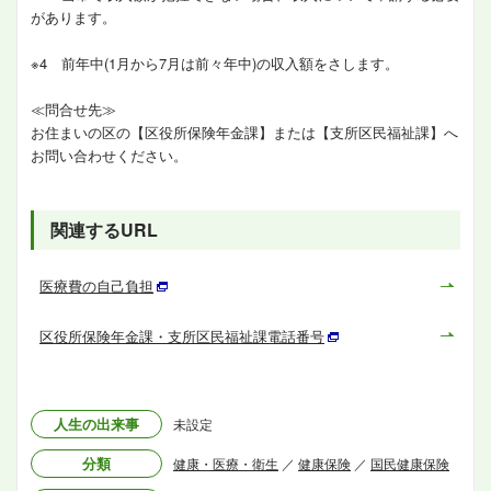
があります。
※4 前年中(1月から7月は前々年中)の収入額をさします。
≪問合せ先≫
お住まいの区の【区役所保険年金課】または【支所区民福祉課】へ
お問い合わせください。
関連するURL
医療費の自己負担
区役所保険年金課・支所区民福祉課電話番号
人生の出来事
未設定
分類
健康・医療・衛生
／
健康保険
／
国民健康保険