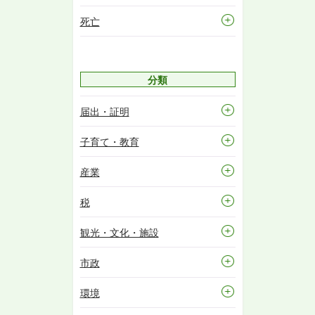
死亡
分類
届出・証明
子育て・教育
産業
税
観光・文化・施設
市政
環境