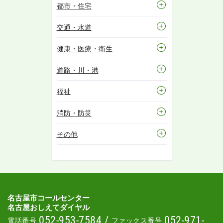
都市・住宅
交通・水道
健康・医療・衛生
道路・川・港
福祉
消防・防災
その他
名古屋市コールセンター
名古屋おしえてダイヤル
052-953-7584
/
052-971-
電話番号
ファックス番号