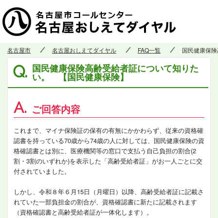
名古屋市
名古屋おしえてダイヤル
FAQ一覧
国民健康保険
国民健康保険高齢受給者証について知りた
Q.
い。 【国民健康保険】
A.
ご回答内容
これまで、マイナ保険証の保有の有無にかかわらず、従来の資格確
認書を持っている70歳から74歳の人に対しては、国民健康保険の資
格確認書とは別に、医療機関等の窓口で支払う自己負担の割合(2
割・3割のいずれか)を表示した「高齢受給者証」がお一人ごとに交
付されていました。
しかし、令和８年６月15日（月曜日）以降、高齢受給者証に記載さ
れていた一部負担金の割合が、資格確認書に新たに記載されます
（資格確認書と高齢受給者証が一体化します）。