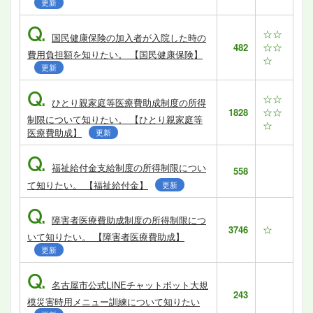
更新
Q.
☆☆
国民健康保険の加入者が入院した時の
☆☆
482
費用負担額を知りたい。 【国民健康保険】
☆
更新
Q.
☆☆
ひとり親家庭等医療費助成制度の所得
☆☆
1828
制限について知りたい。 【ひとり親家庭等
☆
医療費助成】
更新
Q.
福祉給付金支給制度の所得制限につい
558
て知りたい。 【福祉給付金】
更新
Q.
障害者医療費助成制度の所得制限につ
☆
3746
いて知りたい。 【障害者医療費助成】
更新
Q.
名古屋市公式LINEチャットボット大規
243
模災害時用メニュー訓練について知りたい