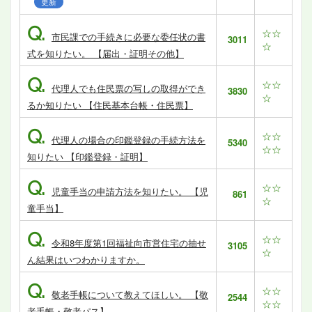
更新
Q.
☆☆
市民課での手続きに必要な委任状の書
3011
☆
式を知りたい。 【届出・証明その他】
Q.
☆☆
代理人でも住民票の写しの取得ができ
3830
☆
るか知りたい 【住民基本台帳・住民票】
Q.
☆☆
代理人の場合の印鑑登録の手続方法を
5340
☆☆
知りたい 【印鑑登録・証明】
Q.
☆☆
児童手当の申請方法を知りたい。 【児
861
☆
童手当】
Q.
☆☆
令和8年度第1回福祉向市営住宅の抽せ
3105
☆
ん結果はいつわかりますか。
Q.
☆☆
敬老手帳について教えてほしい。 【敬
2544
☆☆
老手帳・敬老パス】