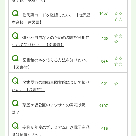
Q.
☆☆
1457
住民票コードを確認したい。 【住民基
1
☆☆
本台帳・住民票】
Q.
☆☆
体が不自由な人のための図書館利用に
420
☆
ついて知りたい。 【図書館】
Q.
☆☆
図書館の本を借りる方法を知りたい。
674
☆☆
【図書館】
Q.
名古屋市の自動車図書館について知り
451
☆
たい。 【図書館】
Q.
茶屋ケ坂公園のアジサイの開花状況
2107
は？
Q.
令和８年度のプレミアム付き電子商品
416
券は抽選なのか。