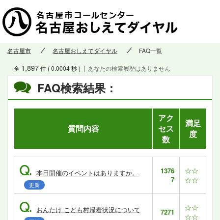
名古屋市
名古屋おしえてダイヤル
FAQ一覧
1,897
全
件 ( 0.0004 秒 )
|
あなたの検索履歴はありません
FAQ検索結果：
アク
満足
質問内容
セス
度
数
Q.
☆☆
1376
本日開催のイベントはありますか。
7
☆☆
更新
Q.
☆☆
おんたけ こども村帰着状況について
7271
☆☆