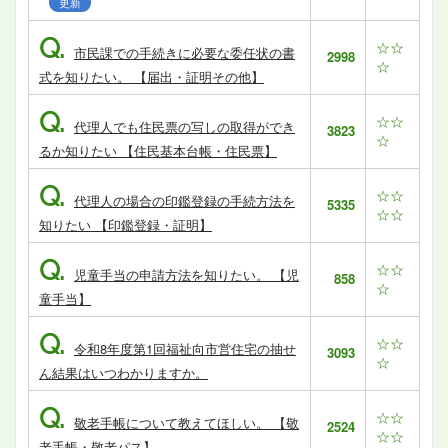
更新
Q.
☆☆
市民課での手続きに必要な委任状の書
2998
☆
式を知りたい。 【届出・証明その他】
Q.
☆☆
代理人でも住民票の写しの取得ができ
3823
☆
るか知りたい 【住民基本台帳・住民票】
Q.
☆☆
代理人の場合の印鑑登録の手続方法を
5335
☆☆
知りたい 【印鑑登録・証明】
Q.
☆☆
児童手当の申請方法を知りたい。 【児
858
☆
童手当】
Q.
☆☆
令和8年度第1回福祉向市営住宅の抽せ
3093
☆
ん結果はいつわかりますか。
Q.
☆☆
敬老手帳について教えてほしい。 【敬
2524
☆☆
老手帳・敬老パス】