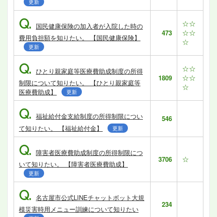
更新
Q.
☆☆
国民健康保険の加入者が入院した時の
☆☆
473
費用負担額を知りたい。 【国民健康保険】
☆
更新
Q.
☆☆
ひとり親家庭等医療費助成制度の所得
☆☆
1809
制限について知りたい。 【ひとり親家庭等
☆
医療費助成】
更新
Q.
福祉給付金支給制度の所得制限につい
546
て知りたい。 【福祉給付金】
更新
Q.
障害者医療費助成制度の所得制限につ
☆
3706
いて知りたい。 【障害者医療費助成】
更新
Q.
名古屋市公式LINEチャットボット大規
234
模災害時用メニュー訓練について知りたい