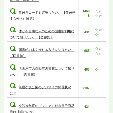
Q.
☆☆
1460
住民票コードを確認したい。 【住民基
6
☆☆
本台帳・住民票】
Q.
☆☆
体が不自由な人のための図書館利用に
431
☆
ついて知りたい。 【図書館】
Q.
☆☆
図書館の本を借りる方法を知りたい。
685
☆☆
【図書館】
Q.
名古屋市の自動車図書館について知り
463
☆
たい。 【図書館】
Q.
茶屋ケ坂公園のアジサイの開花状況
2107
は？
Q.
令和８年度のプレミアム付き電子商品
434
券は抽選なのか。