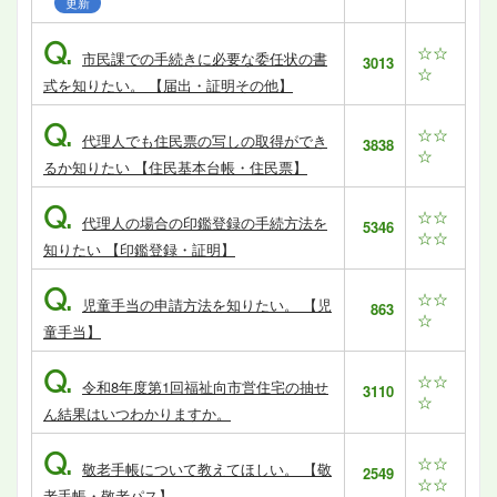
更新
Q.
☆☆
市民課での手続きに必要な委任状の書
3013
☆
式を知りたい。 【届出・証明その他】
Q.
☆☆
代理人でも住民票の写しの取得ができ
3838
☆
るか知りたい 【住民基本台帳・住民票】
Q.
☆☆
代理人の場合の印鑑登録の手続方法を
5346
☆☆
知りたい 【印鑑登録・証明】
Q.
☆☆
児童手当の申請方法を知りたい。 【児
863
☆
童手当】
Q.
☆☆
令和8年度第1回福祉向市営住宅の抽せ
3110
☆
ん結果はいつわかりますか。
Q.
☆☆
敬老手帳について教えてほしい。 【敬
2549
☆☆
老手帳・敬老パス】