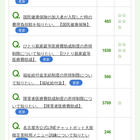
更新
Q.
☆☆
国民健康保険の加入者が入院した時の
☆☆
485
費用負担額を知りたい。 【国民健康保険】
☆
更新
Q.
☆☆
ひとり親家庭等医療費助成制度の所得
☆☆
1838
制限について知りたい。 【ひとり親家庭等
☆
医療費助成】
更新
Q.
福祉給付金支給制度の所得制限につい
566
て知りたい。 【福祉給付金】
更新
Q.
障害者医療費助成制度の所得制限につ
☆
3769
いて知りたい。 【障害者医療費助成】
更新
Q.
名古屋市公式LINEチャットボット大規
246
模災害時用メニュー訓練について知りたい