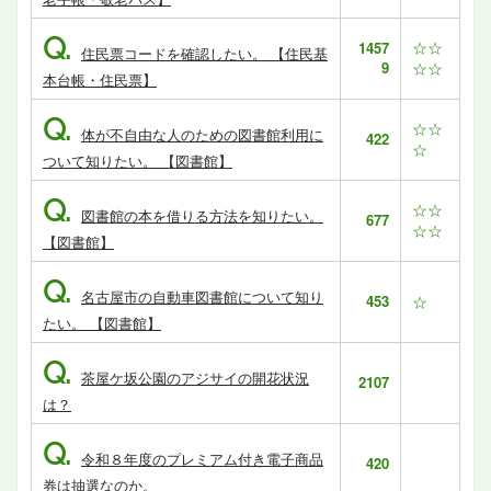
Q.
☆☆
1457
住民票コードを確認したい。 【住民基
9
☆☆
本台帳・住民票】
Q.
☆☆
体が不自由な人のための図書館利用に
422
☆
ついて知りたい。 【図書館】
Q.
☆☆
図書館の本を借りる方法を知りたい。
677
☆☆
【図書館】
Q.
名古屋市の自動車図書館について知り
453
☆
たい。 【図書館】
Q.
茶屋ケ坂公園のアジサイの開花状況
2107
は？
Q.
令和８年度のプレミアム付き電子商品
420
券は抽選なのか。