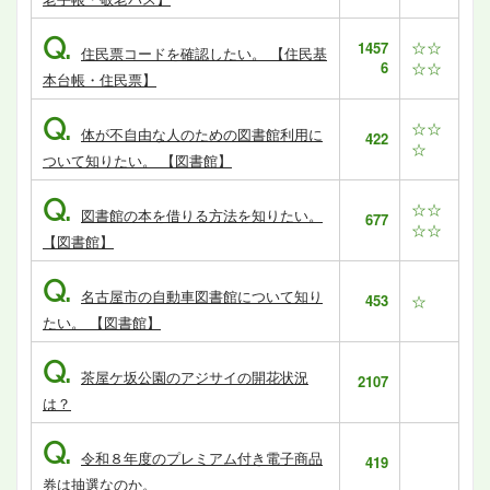
Q.
☆☆
1457
住民票コードを確認したい。 【住民基
6
☆☆
本台帳・住民票】
Q.
☆☆
体が不自由な人のための図書館利用に
422
☆
ついて知りたい。 【図書館】
Q.
☆☆
図書館の本を借りる方法を知りたい。
677
☆☆
【図書館】
Q.
名古屋市の自動車図書館について知り
453
☆
たい。 【図書館】
Q.
茶屋ケ坂公園のアジサイの開花状況
2107
は？
Q.
令和８年度のプレミアム付き電子商品
419
券は抽選なのか。