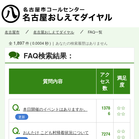
名古屋市
名古屋おしえてダイヤル
FAQ一覧
1,897
全
件 ( 0.0004 秒 )
|
あなたの検索履歴はありません
FAQ検索結果：
アク
満足
質問内容
セス
度
数
Q.
☆☆
1378
本日開催のイベントはありますか。
6
☆☆
更新
Q.
☆☆
おんたけ こども村帰着状況について
7274
☆☆