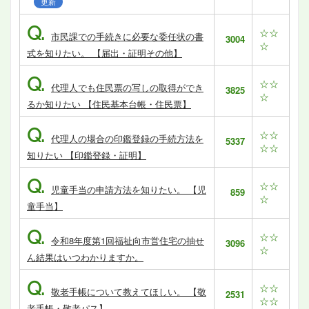
更新
Q.
☆☆
市民課での手続きに必要な委任状の書
3004
☆
式を知りたい。 【届出・証明その他】
Q.
☆☆
代理人でも住民票の写しの取得ができ
3825
☆
るか知りたい 【住民基本台帳・住民票】
Q.
☆☆
代理人の場合の印鑑登録の手続方法を
5337
☆☆
知りたい 【印鑑登録・証明】
Q.
☆☆
児童手当の申請方法を知りたい。 【児
859
☆
童手当】
Q.
☆☆
令和8年度第1回福祉向市営住宅の抽せ
3096
☆
ん結果はいつわかりますか。
Q.
☆☆
敬老手帳について教えてほしい。 【敬
2531
☆☆
老手帳・敬老パス】