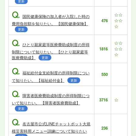
更新
Q.
☆☆
国民健康保険の加入者が入院した時の
☆☆
476
費用負担額を知りたい。 【国民健康保険】
☆
更新
Q.
☆☆
ひとり親家庭等医療費助成制度の所得
☆☆
1816
制限について知りたい。 【ひとり親家庭等
☆
医療費助成】
更新
Q.
福祉給付金支給制度の所得制限につい
550
て知りたい。 【福祉給付金】
更新
Q.
障害者医療費助成制度の所得制限につ
☆
3716
いて知りたい。 【障害者医療費助成】
更新
Q.
名古屋市公式LINEチャットボット大規
236
模災害時用メニュー訓練について知りたい