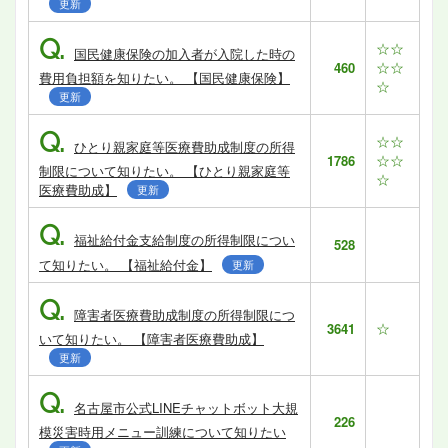
更新
Q.
☆☆
国民健康保険の加入者が入院した時の
☆☆
460
費用負担額を知りたい。 【国民健康保険】
☆
更新
Q.
☆☆
ひとり親家庭等医療費助成制度の所得
☆☆
1786
制限について知りたい。 【ひとり親家庭等
☆
医療費助成】
更新
Q.
福祉給付金支給制度の所得制限につい
528
て知りたい。 【福祉給付金】
更新
Q.
障害者医療費助成制度の所得制限につ
☆
3641
いて知りたい。 【障害者医療費助成】
更新
Q.
名古屋市公式LINEチャットボット大規
226
模災害時用メニュー訓練について知りたい