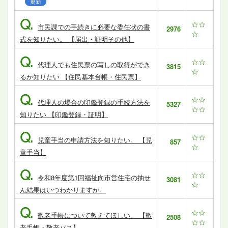
更新
Q.
☆☆
市民課での手続きに必要な委任状の書
2976
☆
式を知りたい。 【届出・証明その他】
Q.
☆☆
代理人でも住民票の写しの取得ができ
3815
☆
るか知りたい 【住民基本台帳・住民票】
Q.
☆☆
代理人の場合の印鑑登録の手続方法を
5327
☆☆
知りたい 【印鑑登録・証明】
Q.
☆☆
児童手当の申請方法を知りたい。 【児
857
☆
童手当】
Q.
☆☆
令和8年度第1回福祉向市営住宅の抽せ
3081
☆
ん結果はいつわかりますか。
Q.
☆☆
敬老手帳について教えてほしい。 【敬
2508
☆☆
老手帳・敬老パス】