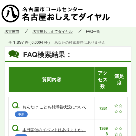
名古屋市
名古屋おしえてダイヤル
FAQ一覧
1,897
全
件 ( 0.0004 秒 )
|
あなたの検索履歴はありません
FAQ検索結果：
アク
満足
質問内容
セス
度
数
Q.
☆☆
おんたけ こども村帰着状況について
7261
☆☆
更新
Q.
☆☆
1369
本日開催のイベントはありますか。
8
☆☆