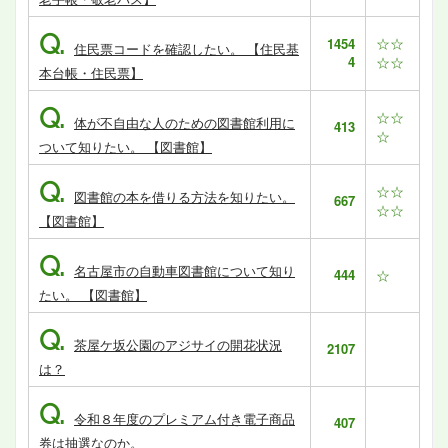
Q.
☆☆
1454
住民票コードを確認したい。 【住民基
4
☆☆
本台帳・住民票】
Q.
☆☆
体が不自由な人のための図書館利用に
413
☆
ついて知りたい。 【図書館】
Q.
☆☆
図書館の本を借りる方法を知りたい。
667
☆☆
【図書館】
Q.
名古屋市の自動車図書館について知り
444
☆
たい。 【図書館】
Q.
茶屋ケ坂公園のアジサイの開花状況
2107
は？
Q.
令和８年度のプレミアム付き電子商品
407
券は抽選なのか。