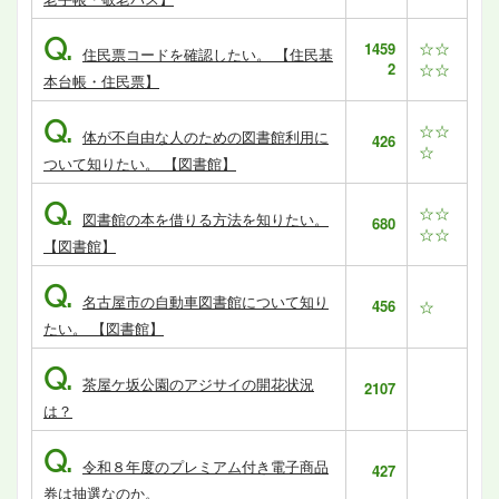
Q.
☆☆
1459
住民票コードを確認したい。 【住民基
2
☆☆
本台帳・住民票】
Q.
☆☆
体が不自由な人のための図書館利用に
426
☆
ついて知りたい。 【図書館】
Q.
☆☆
図書館の本を借りる方法を知りたい。
680
☆☆
【図書館】
Q.
名古屋市の自動車図書館について知り
456
☆
たい。 【図書館】
Q.
茶屋ケ坂公園のアジサイの開花状況
2107
は？
Q.
令和８年度のプレミアム付き電子商品
427
券は抽選なのか。