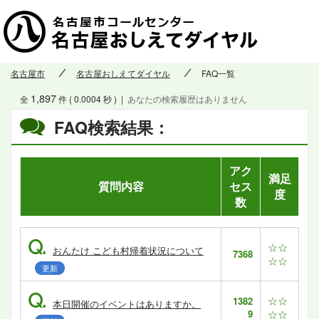
名古屋市
名古屋おしえてダイヤル
FAQ一覧
1,897
全
件 ( 0.0004 秒 )
|
あなたの検索履歴はありません
FAQ検索結果：
アク
満足
質問内容
セス
度
数
Q.
☆☆
おんたけ こども村帰着状況について
7368
☆☆
更新
Q.
☆☆
1382
本日開催のイベントはありますか。
9
☆☆