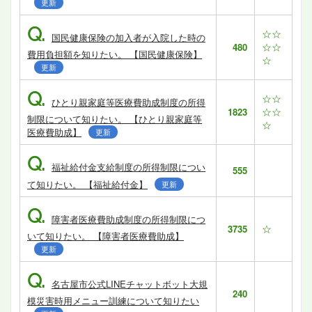
更新
Q.
☆☆
国民健康保険の加入者が入院した時の
☆☆
480
費用負担額を知りたい。 【国民健康保険】
☆
更新
Q.
☆☆
ひとり親家庭等医療費助成制度の所得
☆☆
1823
制限について知りたい。 【ひとり親家庭等
☆
医療費助成】
更新
Q.
福祉給付金支給制度の所得制限につい
555
て知りたい。 【福祉給付金】
更新
Q.
障害者医療費助成制度の所得制限につ
☆
3735
いて知りたい。 【障害者医療費助成】
更新
Q.
名古屋市公式LINEチャットボット大規
240
模災害時用メニュー訓練について知りたい