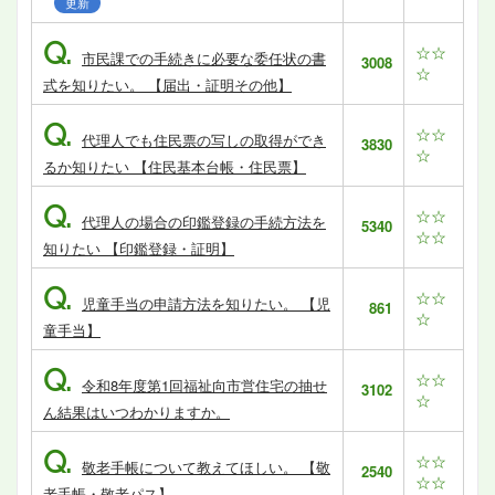
更新
Q.
☆☆
市民課での手続きに必要な委任状の書
3008
☆
式を知りたい。 【届出・証明その他】
Q.
☆☆
代理人でも住民票の写しの取得ができ
3830
☆
るか知りたい 【住民基本台帳・住民票】
Q.
☆☆
代理人の場合の印鑑登録の手続方法を
5340
☆☆
知りたい 【印鑑登録・証明】
Q.
☆☆
児童手当の申請方法を知りたい。 【児
861
☆
童手当】
Q.
☆☆
令和8年度第1回福祉向市営住宅の抽せ
3102
☆
ん結果はいつわかりますか。
Q.
☆☆
敬老手帳について教えてほしい。 【敬
2540
☆☆
老手帳・敬老パス】