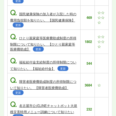
更新
Q.
☆☆
国民健康保険の加入者が入院した時の
☆☆
469
費用負担額を知りたい。 【国民健康保険】
☆
更新
Q.
☆☆
ひとり親家庭等医療費助成制度の所得
☆☆
1802
制限について知りたい。 【ひとり親家庭等
☆
医療費助成】
更新
Q.
福祉給付金支給制度の所得制限につい
544
て知りたい。 【福祉給付金】
更新
Q.
障害者医療費助成制度の所得制限につ
☆
3684
いて知りたい。 【障害者医療費助成】
更新
Q.
名古屋市公式LINEチャットボット大規
232
模災害時用メニュー訓練について知りたい