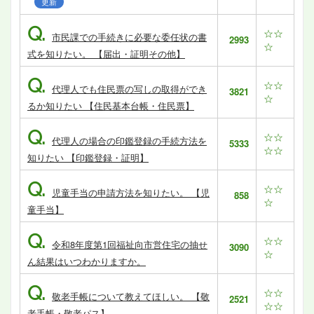
更新
Q.
☆☆
市民課での手続きに必要な委任状の書
2993
☆
式を知りたい。 【届出・証明その他】
Q.
☆☆
代理人でも住民票の写しの取得ができ
3821
☆
るか知りたい 【住民基本台帳・住民票】
Q.
☆☆
代理人の場合の印鑑登録の手続方法を
5333
☆☆
知りたい 【印鑑登録・証明】
Q.
☆☆
児童手当の申請方法を知りたい。 【児
858
☆
童手当】
Q.
☆☆
令和8年度第1回福祉向市営住宅の抽せ
3090
☆
ん結果はいつわかりますか。
Q.
☆☆
敬老手帳について教えてほしい。 【敬
2521
☆☆
老手帳・敬老パス】