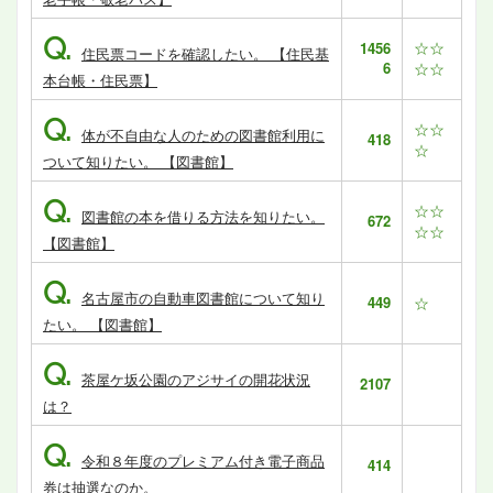
Q.
☆☆
1456
住民票コードを確認したい。 【住民基
6
☆☆
本台帳・住民票】
Q.
☆☆
体が不自由な人のための図書館利用に
418
☆
ついて知りたい。 【図書館】
Q.
☆☆
図書館の本を借りる方法を知りたい。
672
☆☆
【図書館】
Q.
名古屋市の自動車図書館について知り
449
☆
たい。 【図書館】
Q.
茶屋ケ坂公園のアジサイの開花状況
2107
は？
Q.
令和８年度のプレミアム付き電子商品
414
券は抽選なのか。