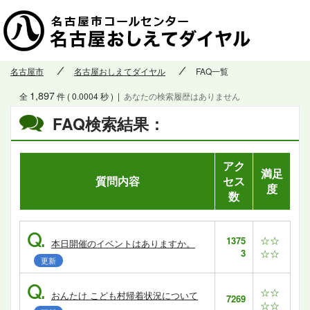
名古屋市
名古屋おしえてダイヤル
FAQ一覧
1,897
全
件 ( 0.0004 秒 )
|
あなたの検索履歴はありません
FAQ検索結果：
アク
満足
質問内容
セス
度
数
Q.
☆☆
1375
本日開催のイベントはありますか。
3
☆☆
更新
Q.
☆☆
おんたけ こども村帰着状況について
7269
☆☆