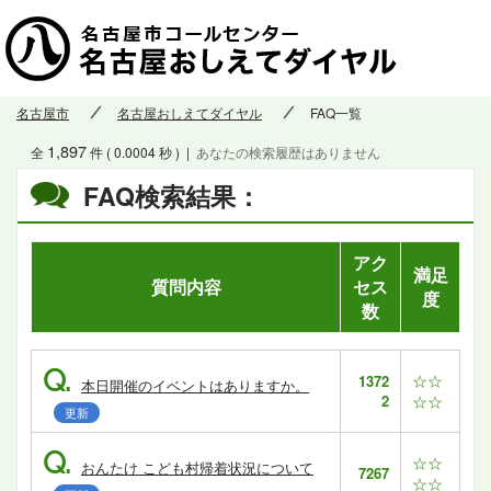
名古屋市
名古屋おしえてダイヤル
FAQ一覧
1,897
全
件 ( 0.0004 秒 )
|
あなたの検索履歴はありません
FAQ検索結果：
アク
満足
質問内容
セス
度
数
Q.
☆☆
1372
本日開催のイベントはありますか。
2
☆☆
更新
Q.
☆☆
おんたけ こども村帰着状況について
7267
☆☆