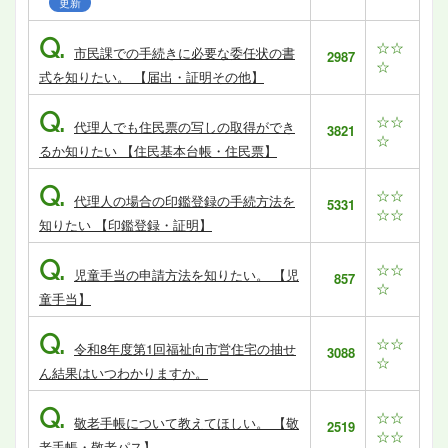
更新
Q.
☆☆
市民課での手続きに必要な委任状の書
2987
☆
式を知りたい。 【届出・証明その他】
Q.
☆☆
代理人でも住民票の写しの取得ができ
3821
☆
るか知りたい 【住民基本台帳・住民票】
Q.
☆☆
代理人の場合の印鑑登録の手続方法を
5331
☆☆
知りたい 【印鑑登録・証明】
Q.
☆☆
児童手当の申請方法を知りたい。 【児
857
☆
童手当】
Q.
☆☆
令和8年度第1回福祉向市営住宅の抽せ
3088
☆
ん結果はいつわかりますか。
Q.
☆☆
敬老手帳について教えてほしい。 【敬
2519
☆☆
老手帳・敬老パス】