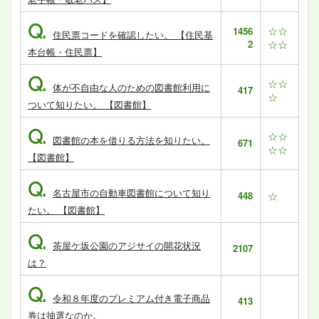
Q.
☆☆
1456
住民票コードを確認したい。 【住民基
2
☆☆
本台帳・住民票】
Q.
☆☆
体が不自由な人のための図書館利用に
417
☆
ついて知りたい。 【図書館】
Q.
☆☆
図書館の本を借りる方法を知りたい。
671
☆☆
【図書館】
Q.
名古屋市の自動車図書館について知り
448
☆
たい。 【図書館】
Q.
茶屋ケ坂公園のアジサイの開花状況
2107
は？
Q.
令和８年度のプレミアム付き電子商品
413
券は抽選なのか。