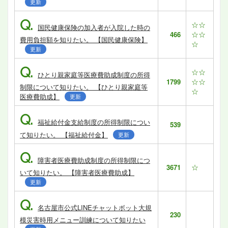
更新
Q.
☆☆
国民健康保険の加入者が入院した時の
☆☆
466
費用負担額を知りたい。 【国民健康保険】
☆
更新
Q.
☆☆
ひとり親家庭等医療費助成制度の所得
☆☆
1799
制限について知りたい。 【ひとり親家庭等
☆
医療費助成】
更新
Q.
福祉給付金支給制度の所得制限につい
539
て知りたい。 【福祉給付金】
更新
Q.
障害者医療費助成制度の所得制限につ
☆
3671
いて知りたい。 【障害者医療費助成】
更新
Q.
名古屋市公式LINEチャットボット大規
230
模災害時用メニュー訓練について知りたい