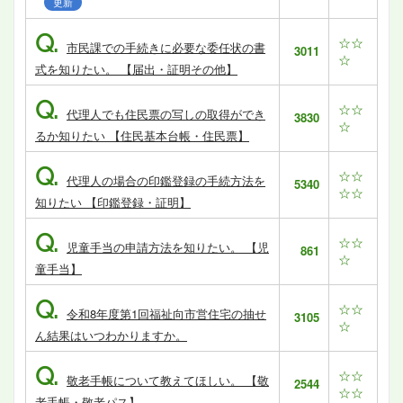
更新
Q.
☆☆
市民課での手続きに必要な委任状の書
3011
☆
式を知りたい。 【届出・証明その他】
Q.
☆☆
代理人でも住民票の写しの取得ができ
3830
☆
るか知りたい 【住民基本台帳・住民票】
Q.
☆☆
代理人の場合の印鑑登録の手続方法を
5340
☆☆
知りたい 【印鑑登録・証明】
Q.
☆☆
児童手当の申請方法を知りたい。 【児
861
☆
童手当】
Q.
☆☆
令和8年度第1回福祉向市営住宅の抽せ
3105
☆
ん結果はいつわかりますか。
Q.
☆☆
敬老手帳について教えてほしい。 【敬
2544
☆☆
老手帳・敬老パス】