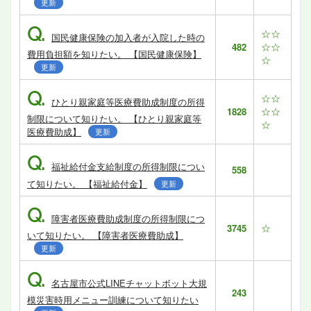
更新
Q.
☆☆
国民健康保険の加入者が入院した時の
☆☆
482
費用負担額を知りたい。 【国民健康保険】
☆
更新
Q.
☆☆
ひとり親家庭等医療費助成制度の所得
☆☆
1828
制限について知りたい。 【ひとり親家庭等
☆
医療費助成】
更新
Q.
福祉給付金支給制度の所得制限につい
558
て知りたい。 【福祉給付金】
更新
Q.
障害者医療費助成制度の所得制限につ
☆
3745
いて知りたい。 【障害者医療費助成】
更新
Q.
名古屋市公式LINEチャットボット大規
243
模災害時用メニュー訓練について知りたい