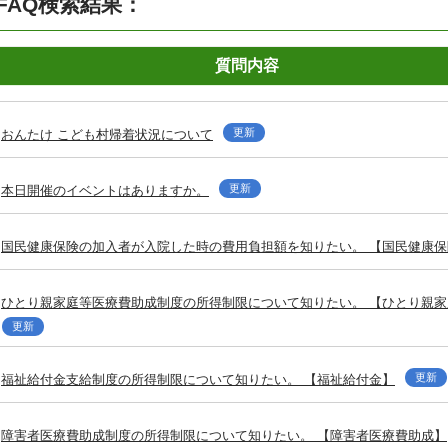
FAQ検索結果：
質問内容
更新
おんたけ こども村帰着状況について
更新
本日開催のイベントはありますか。
国民健康保険の加入者が入院した時の費用負担額を知りたい。 【国民健康保
ひとり親家庭等医療費助成制度の所得制限について知りたい。 【ひとり親
更新
更新
福祉給付金支給制度の所得制限について知りたい。 【福祉給付金】
障害者医療費助成制度の所得制限について知りたい。 【障害者医療費助成】