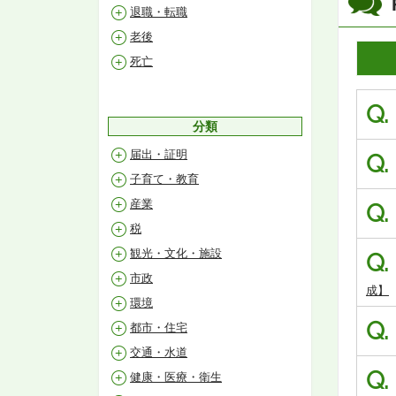
退職・転職
老後
死亡
Q.
分類
届出・証明
Q.
子育て・教育
産業
Q.
税
観光・文化・施設
Q.
市政
成】
環境
Q.
都市・住宅
交通・水道
Q.
健康・医療・衛生