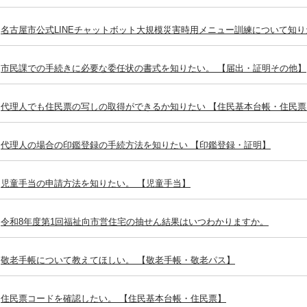
名古屋市公式LINEチャットボット大規模災害時用メニュー訓練について知り
市民課での手続きに必要な委任状の書式を知りたい。 【届出・証明その他】
代理人でも住民票の写しの取得ができるか知りたい 【住民基本台帳・住民票
代理人の場合の印鑑登録の手続方法を知りたい 【印鑑登録・証明】
児童手当の申請方法を知りたい。 【児童手当】
令和8年度第1回福祉向市営住宅の抽せん結果はいつわかりますか。
敬老手帳について教えてほしい。 【敬老手帳・敬老パス】
住民票コードを確認したい。 【住民基本台帳・住民票】