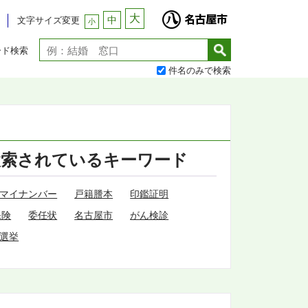
大
中
文字サイズ変更
小
ード検索
件名のみで検索
検索されているキーワード
マイナンバー
戸籍謄本
印鑑証明
保険
委任状
名古屋市
がん検診
選挙