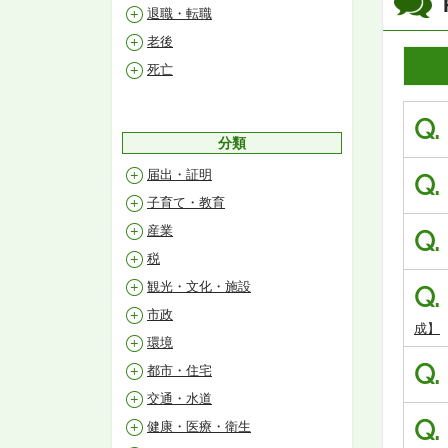
退職・転職
老後
死亡
Q.
分類
届出・証明
Q.
子育て・教育
産業
Q.
税
観光・文化・施設
Q.
市政
成】
環境
Q.
都市・住宅
交通・水道
Q.
健康・医療・衛生