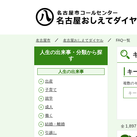
名古屋市
名古屋おしえてダイヤル
FAQ一覧
人生の出来事・分類から探
す
キ
人生の出来事
出産
複数の
子育て
就学
成人
働く
結婚・離婚
1,897
全
引越し