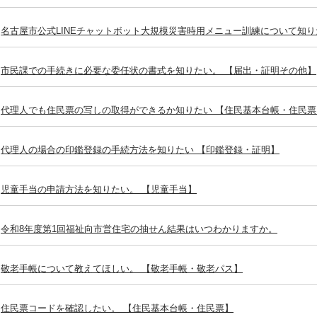
名古屋市公式LINEチャットボット大規模災害時用メニュー訓練について知り
市民課での手続きに必要な委任状の書式を知りたい。 【届出・証明その他】
代理人でも住民票の写しの取得ができるか知りたい 【住民基本台帳・住民票
代理人の場合の印鑑登録の手続方法を知りたい 【印鑑登録・証明】
児童手当の申請方法を知りたい。 【児童手当】
令和8年度第1回福祉向市営住宅の抽せん結果はいつわかりますか。
敬老手帳について教えてほしい。 【敬老手帳・敬老パス】
住民票コードを確認したい。 【住民基本台帳・住民票】