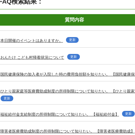
FAQ検索結果：
質問内容
更新
本日開催のイベントはありますか。
更新
おんたけ こども村帰着状況について
国民健康保険の加入者が入院した時の費用負担額を知りたい。 【国民健康保
ひとり親家庭等医療費助成制度の所得制限について知りたい。 【ひとり親
更新
更新
福祉給付金支給制度の所得制限について知りたい。 【福祉給付金】
障害者医療費助成制度の所得制限について知りたい。 【障害者医療費助成】