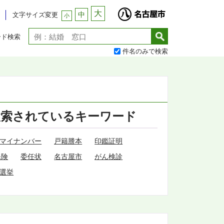
大
中
文字サイズ変更
小
ード検索
件名のみで検索
検索されているキーワード
マイナンバー
戸籍謄本
印鑑証明
保険
委任状
名古屋市
がん検診
選挙