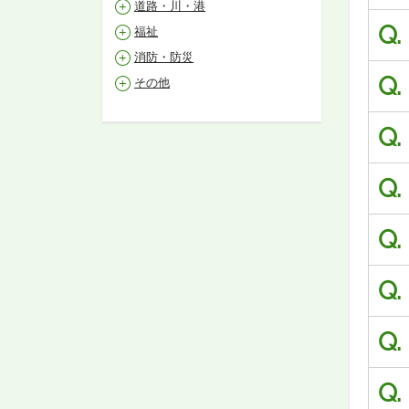
道路・川・港
Q.
福祉
消防・防災
Q.
その他
Q.
Q.
Q.
Q.
Q.
Q.