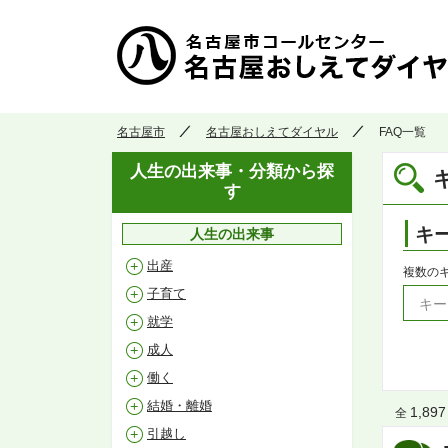
名古屋市
名古屋おしえてダイヤル
FAQ一覧
人生の出来事・分類から探
す
キ
人生の出来事
出産
複数の
子育て
就学
成人
働く
結婚・離婚
1,897
全
引越し