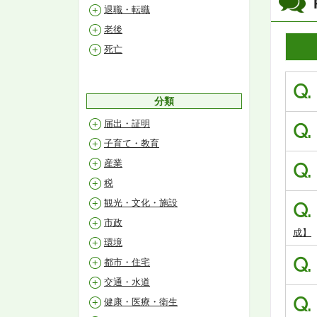
退職・転職
老後
死亡
Q.
分類
届出・証明
Q.
子育て・教育
産業
Q.
税
観光・文化・施設
Q.
市政
成】
環境
Q.
都市・住宅
交通・水道
Q.
健康・医療・衛生