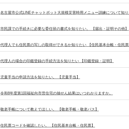
名古屋市公式LINEチャットボット大規模災害時用メニュー訓練について知り
市民課での手続きに必要な委任状の書式を知りたい。 【届出・証明その他】
代理人でも住民票の写しの取得ができるか知りたい 【住民基本台帳・住民票
代理人の場合の印鑑登録の手続方法を知りたい 【印鑑登録・証明】
児童手当の申請方法を知りたい。 【児童手当】
令和8年度第1回福祉向市営住宅の抽せん結果はいつわかりますか。
敬老手帳について教えてほしい。 【敬老手帳・敬老パス】
住民票コードを確認したい。 【住民基本台帳・住民票】