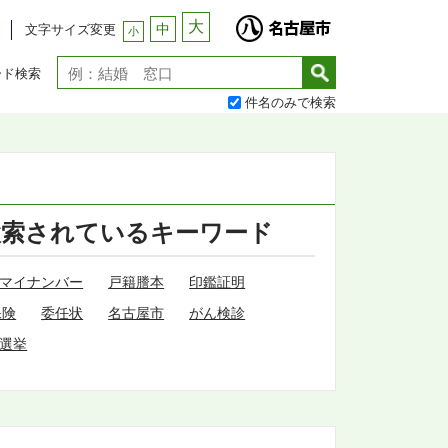
大
中
文字サイズ変更
小
ード検索
件名のみで検索
検索されているキーワード
マイナンバー
戸籍謄本
印鑑証明
保険
委任状
名古屋市
がん検診
選挙