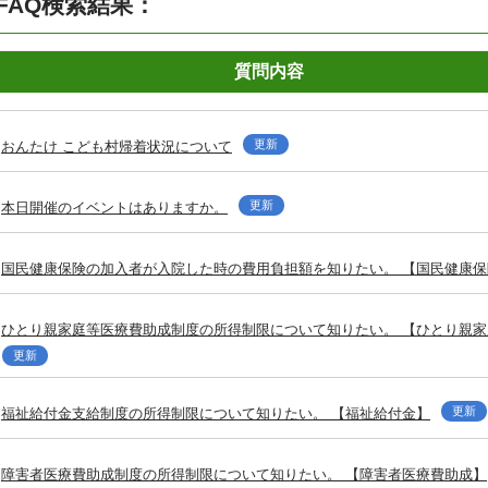
FAQ検索結果：
質問内容
更新
おんたけ こども村帰着状況について
更新
本日開催のイベントはありますか。
国民健康保険の加入者が入院した時の費用負担額を知りたい。 【国民健康保
ひとり親家庭等医療費助成制度の所得制限について知りたい。 【ひとり親
更新
更新
福祉給付金支給制度の所得制限について知りたい。 【福祉給付金】
障害者医療費助成制度の所得制限について知りたい。 【障害者医療費助成】