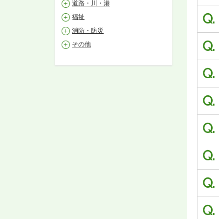
道路・川・港
Q.
福祉
消防・防災
Q.
その他
Q.
Q.
Q.
Q.
Q.
Q.