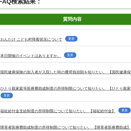
FAQ検索結果：
質問内容
更新
おんたけ こども村帰着状況について
更新
本日開催のイベントはありますか。
国民健康保険の加入者が入院した時の費用負担額を知りたい。 【国民健康保
ひとり親家庭等医療費助成制度の所得制限について知りたい。 【ひとり親
更新
更新
福祉給付金支給制度の所得制限について知りたい。 【福祉給付金】
障害者医療費助成制度の所得制限について知りたい。 【障害者医療費助成】