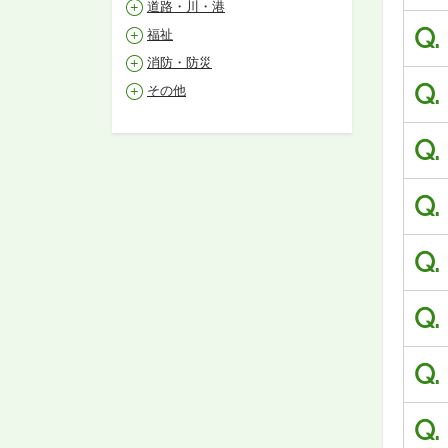
道路・川・港
Q.
福祉
消防・防災
Q.
その他
Q.
Q.
Q.
Q.
Q.
Q.