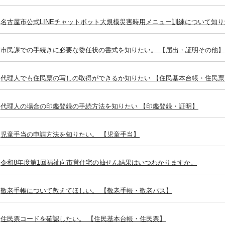
名古屋市公式LINEチャットボット大規模災害時用メニュー訓練について知り
市民課での手続きに必要な委任状の書式を知りたい。 【届出・証明その他】
代理人でも住民票の写しの取得ができるか知りたい 【住民基本台帳・住民票
代理人の場合の印鑑登録の手続方法を知りたい 【印鑑登録・証明】
児童手当の申請方法を知りたい。 【児童手当】
令和8年度第1回福祉向市営住宅の抽せん結果はいつわかりますか。
敬老手帳について教えてほしい。 【敬老手帳・敬老パス】
住民票コードを確認したい。 【住民基本台帳・住民票】