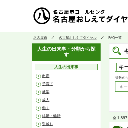
名古屋市
名古屋おしえてダイヤル
FAQ一覧
人生の出来事・分類から探
す
キ
人生の出来事
出産
複数の
子育て
就学
成人
働く
結婚・離婚
1,897
全
引越し