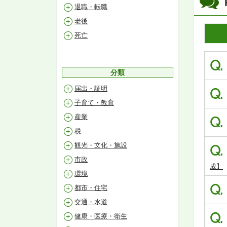
退職・転職
老後
死亡
Q.
分類
届出・証明
Q.
子育て・教育
産業
Q.
税
観光・文化・施設
Q.
市政
成】
環境
Q.
都市・住宅
交通・水道
Q.
健康・医療・衛生