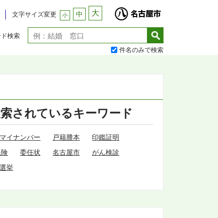
大
中
文字サイズ変更
小
ード検索
件名のみで検索
検索されているキーワード
マイナンバー
戸籍謄本
印鑑証明
保険
委任状
名古屋市
がん検診
選挙