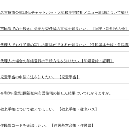
名古屋市公式LINEチャットボット大規模災害時用メニュー訓練について知り
市民課での手続きに必要な委任状の書式を知りたい。 【届出・証明その他】
代理人でも住民票の写しの取得ができるか知りたい 【住民基本台帳・住民票
代理人の場合の印鑑登録の手続方法を知りたい 【印鑑登録・証明】
児童手当の申請方法を知りたい。 【児童手当】
令和8年度第1回福祉向市営住宅の抽せん結果はいつわかりますか。
敬老手帳について教えてほしい。 【敬老手帳・敬老パス】
住民票コードを確認したい。 【住民基本台帳・住民票】