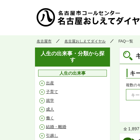
名古屋市
名古屋おしえてダイヤル
FAQ一覧
人生の出来事・分類から探
す
キ
人生の出来事
出産
複数の
子育て
就学
成人
働く
結婚・離婚
1,897
全
引越し