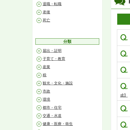
退職・転職
老後
死亡
Q.
分類
届出・証明
Q.
子育て・教育
産業
Q.
税
観光・文化・施設
Q.
市政
成】
環境
Q.
都市・住宅
交通・水道
Q.
健康・医療・衛生