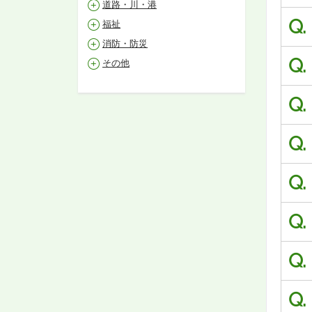
道路・川・港
Q.
福祉
消防・防災
Q.
その他
Q.
Q.
Q.
Q.
Q.
Q.