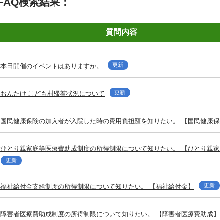
FAQ検索結果：
質問内容
更新
本日開催のイベントはありますか。
更新
おんたけ こども村帰着状況について
国民健康保険の加入者が入院した時の費用負担額を知りたい。 【国民健康保
ひとり親家庭等医療費助成制度の所得制限について知りたい。 【ひとり親
更新
更新
福祉給付金支給制度の所得制限について知りたい。 【福祉給付金】
障害者医療費助成制度の所得制限について知りたい。 【障害者医療費助成】