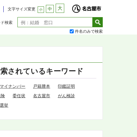
大
中
文字サイズ変更
小
ード検索
件名のみで検索
検索されているキーワード
マイナンバー
戸籍謄本
印鑑証明
保険
委任状
名古屋市
がん検診
選挙