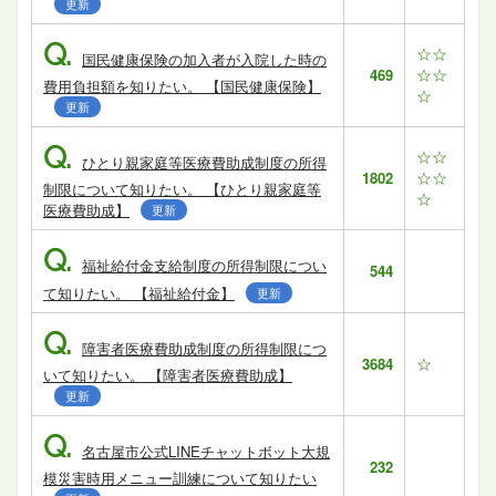
更新
Q.
☆☆
国民健康保険の加入者が入院した時の
☆☆
469
費用負担額を知りたい。 【国民健康保険】
☆
更新
Q.
☆☆
ひとり親家庭等医療費助成制度の所得
☆☆
1802
制限について知りたい。 【ひとり親家庭等
☆
医療費助成】
更新
Q.
福祉給付金支給制度の所得制限につい
544
て知りたい。 【福祉給付金】
更新
Q.
障害者医療費助成制度の所得制限につ
☆
3684
いて知りたい。 【障害者医療費助成】
更新
Q.
名古屋市公式LINEチャットボット大規
232
模災害時用メニュー訓練について知りたい