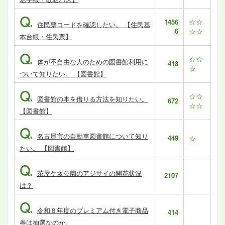
Q.
☆☆
1456
住民票コードを確認したい。 【住民基
6
☆☆
本台帳・住民票】
Q.
☆☆
体が不自由な人のための図書館利用に
418
☆
ついて知りたい。 【図書館】
Q.
☆☆
図書館の本を借りる方法を知りたい。
672
☆☆
【図書館】
Q.
名古屋市の自動車図書館について知り
449
☆
たい。 【図書館】
Q.
茶屋ケ坂公園のアジサイの開花状況
2107
は？
Q.
令和８年度のプレミアム付き電子商品
414
券は抽選なのか。