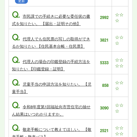
更新
Q.
☆☆
市民課での手続きに必要な委任状の書
2992
☆
式を知りたい。 【届出・証明その他】
Q.
☆☆
代理人でも住民票の写しの取得ができ
3821
☆
るか知りたい 【住民基本台帳・住民票】
Q.
☆☆
代理人の場合の印鑑登録の手続方法を
5333
☆☆
知りたい 【印鑑登録・証明】
Q.
☆☆
児童手当の申請方法を知りたい。 【児
858
☆
童手当】
Q.
☆☆
令和8年度第1回福祉向市営住宅の抽せ
3090
☆
ん結果はいつわかりますか。
Q.
☆☆
敬老手帳について教えてほしい。 【敬
2521
☆☆
老手帳・敬老パス】