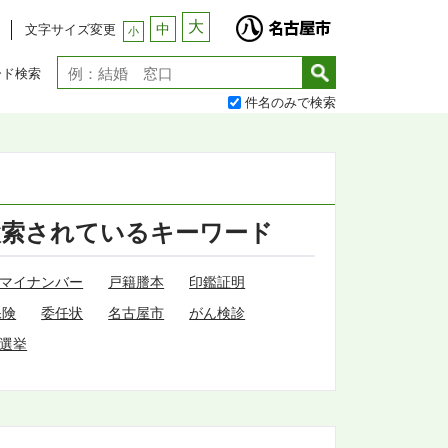
大
中
文字サイズ変更
小
ード検索
件名のみで検索
検索されているキーワード
マイナンバー
戸籍謄本
印鑑証明
保険
委任状
名古屋市
がん検診
選挙