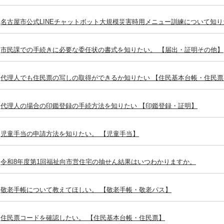
名古屋市公式LINEチャットボット大規模災害時用メニュー訓練について知り
市民課での手続きに必要な委任状の書式を知りたい。 【届出・証明その他】
代理人でも住民票の写しの取得ができるか知りたい 【住民基本台帳・住民票
代理人の場合の印鑑登録の手続方法を知りたい 【印鑑登録・証明】
児童手当の申請方法を知りたい。 【児童手当】
令和8年度第1回福祉向市営住宅の抽せん結果はいつわかりますか。
敬老手帳について教えてほしい。 【敬老手帳・敬老パス】
住民票コードを確認したい。 【住民基本台帳・住民票】