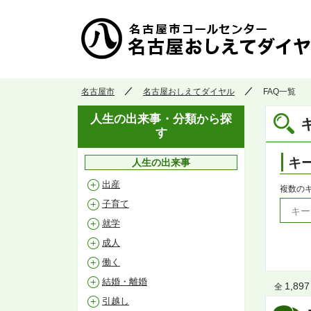
名古屋市
名古屋おしえてダイヤル
FAQ一覧
人生の出来事・分類から探
す
キ
人生の出来事
出産
複数の
子育て
就学
成人
働く
結婚・離婚
1,897
全
引越し