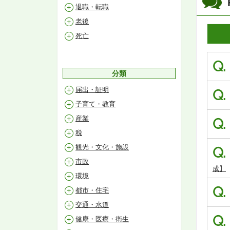
退職・転職
老後
死亡
Q.
分類
届出・証明
Q.
子育て・教育
産業
Q.
税
観光・文化・施設
Q.
市政
成】
環境
Q.
都市・住宅
交通・水道
Q.
健康・医療・衛生