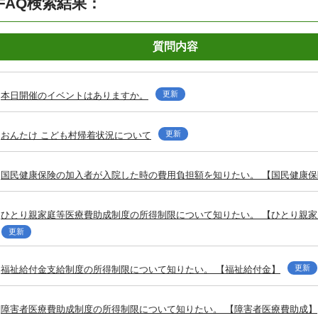
FAQ検索結果：
質問内容
更新
本日開催のイベントはありますか。
更新
おんたけ こども村帰着状況について
国民健康保険の加入者が入院した時の費用負担額を知りたい。 【国民健康保
ひとり親家庭等医療費助成制度の所得制限について知りたい。 【ひとり親
更新
更新
福祉給付金支給制度の所得制限について知りたい。 【福祉給付金】
障害者医療費助成制度の所得制限について知りたい。 【障害者医療費助成】