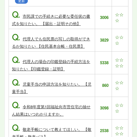
更新
Q.
☆☆
市民課での手続きに必要な委任状の書
3006
☆
式を知りたい。 【届出・証明その他】
Q.
☆☆
代理人でも住民票の写しの取得ができ
3829
☆
るか知りたい 【住民基本台帳・住民票】
Q.
☆☆
代理人の場合の印鑑登録の手続方法を
5338
☆☆
知りたい 【印鑑登録・証明】
Q.
☆☆
児童手当の申請方法を知りたい。 【児
860
☆
童手当】
Q.
☆☆
令和8年度第1回福祉向市営住宅の抽せ
3098
☆
ん結果はいつわかりますか。
Q.
☆☆
敬老手帳について教えてほしい。 【敬
2538
☆☆
老手帳・敬老パス】