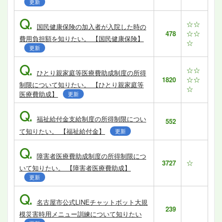
更新
Q.
☆☆
国民健康保険の加入者が入院した時の
☆☆
478
費用負担額を知りたい。 【国民健康保険】
☆
更新
Q.
☆☆
ひとり親家庭等医療費助成制度の所得
☆☆
1820
制限について知りたい。 【ひとり親家庭等
☆
医療費助成】
更新
Q.
福祉給付金支給制度の所得制限につい
552
て知りたい。 【福祉給付金】
更新
Q.
障害者医療費助成制度の所得制限につ
☆
3727
いて知りたい。 【障害者医療費助成】
更新
Q.
名古屋市公式LINEチャットボット大規
239
模災害時用メニュー訓練について知りたい