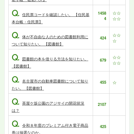
Q.
☆☆
1458
住民票コードを確認したい。 【住民基
4
☆☆
本台帳・住民票】
Q.
☆☆
体が不自由な人のための図書館利用に
424
☆
ついて知りたい。 【図書館】
Q.
☆☆
図書館の本を借りる方法を知りたい。
679
☆☆
【図書館】
Q.
名古屋市の自動車図書館について知り
455
☆
たい。 【図書館】
Q.
茶屋ケ坂公園のアジサイの開花状況
2107
は？
Q.
令和８年度のプレミアム付き電子商品
425
券は抽選なのか。