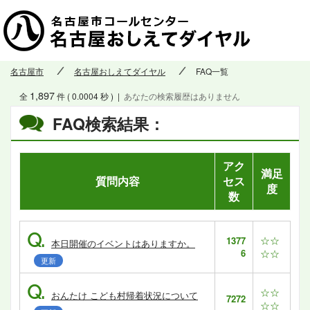
名古屋市
名古屋おしえてダイヤル
FAQ一覧
1,897
全
件 ( 0.0004 秒 )
|
あなたの検索履歴はありません
FAQ検索結果：
アク
満足
質問内容
セス
度
数
Q.
☆☆
1377
本日開催のイベントはありますか。
6
☆☆
更新
Q.
☆☆
おんたけ こども村帰着状況について
7272
☆☆