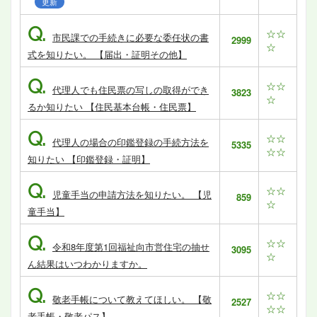
更新
Q.
☆☆
市民課での手続きに必要な委任状の書
2999
☆
式を知りたい。 【届出・証明その他】
Q.
☆☆
代理人でも住民票の写しの取得ができ
3823
☆
るか知りたい 【住民基本台帳・住民票】
Q.
☆☆
代理人の場合の印鑑登録の手続方法を
5335
☆☆
知りたい 【印鑑登録・証明】
Q.
☆☆
児童手当の申請方法を知りたい。 【児
859
☆
童手当】
Q.
☆☆
令和8年度第1回福祉向市営住宅の抽せ
3095
☆
ん結果はいつわかりますか。
Q.
☆☆
敬老手帳について教えてほしい。 【敬
2527
☆☆
老手帳・敬老パス】