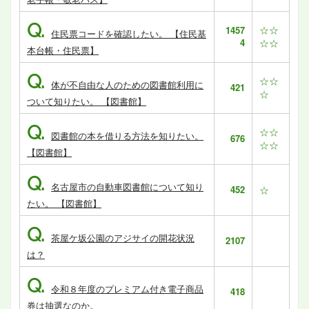
Q.
☆☆
1457
住民票コードを確認したい。 【住民基
4
☆☆
本台帳・住民票】
Q.
☆☆
体が不自由な人のための図書館利用に
421
☆
ついて知りたい。 【図書館】
Q.
☆☆
図書館の本を借りる方法を知りたい。
676
☆☆
【図書館】
Q.
名古屋市の自動車図書館について知り
452
☆
たい。 【図書館】
Q.
茶屋ケ坂公園のアジサイの開花状況
2107
は？
Q.
令和８年度のプレミアム付き電子商品
418
券は抽選なのか。