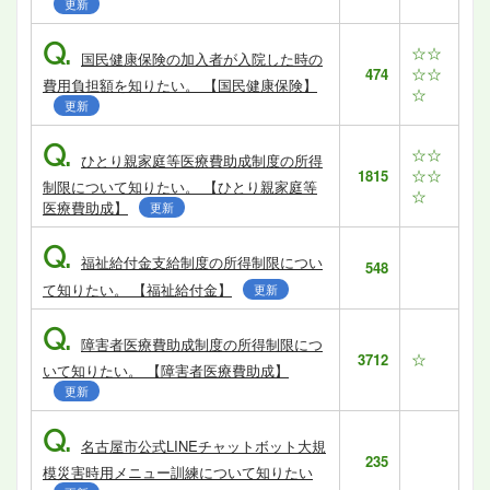
更新
Q.
☆☆
国民健康保険の加入者が入院した時の
☆☆
474
費用負担額を知りたい。 【国民健康保険】
☆
更新
Q.
☆☆
ひとり親家庭等医療費助成制度の所得
☆☆
1815
制限について知りたい。 【ひとり親家庭等
☆
医療費助成】
更新
Q.
福祉給付金支給制度の所得制限につい
548
て知りたい。 【福祉給付金】
更新
Q.
障害者医療費助成制度の所得制限につ
☆
3712
いて知りたい。 【障害者医療費助成】
更新
Q.
名古屋市公式LINEチャットボット大規
235
模災害時用メニュー訓練について知りたい