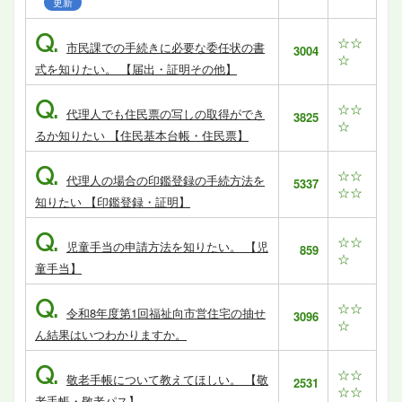
更新
Q.
☆☆
市民課での手続きに必要な委任状の書
3004
☆
式を知りたい。 【届出・証明その他】
Q.
☆☆
代理人でも住民票の写しの取得ができ
3825
☆
るか知りたい 【住民基本台帳・住民票】
Q.
☆☆
代理人の場合の印鑑登録の手続方法を
5337
☆☆
知りたい 【印鑑登録・証明】
Q.
☆☆
児童手当の申請方法を知りたい。 【児
859
☆
童手当】
Q.
☆☆
令和8年度第1回福祉向市営住宅の抽せ
3096
☆
ん結果はいつわかりますか。
Q.
☆☆
敬老手帳について教えてほしい。 【敬
2531
☆☆
老手帳・敬老パス】