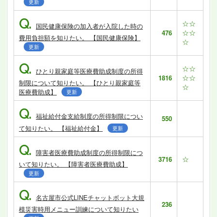
更新
Q.
☆☆
国民健康保険の加入者が入院した時の
☆☆
476
費用負担額を知りたい。 【国民健康保険】
☆
更新
Q.
☆☆
ひとり親家庭等医療費助成制度の所得
☆☆
1816
制限について知りたい。 【ひとり親家庭等
☆
医療費助成】
更新
Q.
福祉給付金支給制度の所得制限につい
550
て知りたい。 【福祉給付金】
更新
Q.
障害者医療費助成制度の所得制限につ
☆
3716
いて知りたい。 【障害者医療費助成】
更新
Q.
名古屋市公式LINEチャットボット大規
236
模災害時用メニュー訓練について知りたい