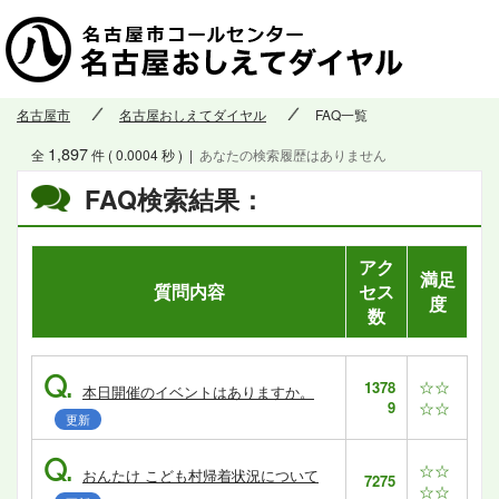
名古屋市
名古屋おしえてダイヤル
FAQ一覧
1,897
全
件 ( 0.0004 秒 )
|
あなたの検索履歴はありません
FAQ検索結果：
アク
満足
質問内容
セス
度
数
Q.
☆☆
1378
本日開催のイベントはありますか。
9
☆☆
更新
Q.
☆☆
おんたけ こども村帰着状況について
7275
☆☆