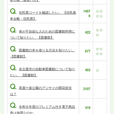
Q.
☆☆
1457
住民票コードを確認したい。 【住民基
6
☆☆
本台帳・住民票】
Q.
☆☆
体が不自由な人のための図書館利用に
422
☆
ついて知りたい。 【図書館】
Q.
☆☆
図書館の本を借りる方法を知りたい。
677
☆☆
【図書館】
Q.
名古屋市の自動車図書館について知り
453
☆
たい。 【図書館】
Q.
茶屋ケ坂公園のアジサイの開花状況
2107
は？
Q.
令和８年度のプレミアム付き電子商品
419
券は抽選なのか。