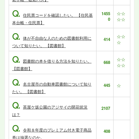
Q.
☆☆
1455
住民票コードを確認したい。 【住民基
0
☆☆
本台帳・住民票】
Q.
☆☆
体が不自由な人のための図書館利用に
414
☆
ついて知りたい。 【図書館】
Q.
☆☆
図書館の本を借りる方法を知りたい。
668
☆☆
【図書館】
Q.
名古屋市の自動車図書館について知り
445
☆
たい。 【図書館】
Q.
茶屋ケ坂公園のアジサイの開花状況
2107
は？
Q.
令和８年度のプレミアム付き電子商品
408
券は抽選なのか。