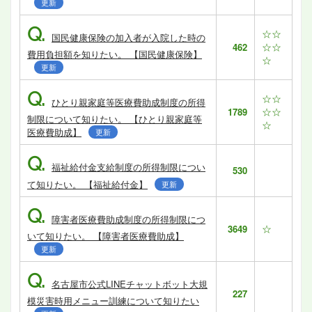
更新
Q.
☆☆
国民健康保険の加入者が入院した時の
☆☆
462
費用負担額を知りたい。 【国民健康保険】
☆
更新
Q.
☆☆
ひとり親家庭等医療費助成制度の所得
☆☆
1789
制限について知りたい。 【ひとり親家庭等
☆
医療費助成】
更新
Q.
福祉給付金支給制度の所得制限につい
530
て知りたい。 【福祉給付金】
更新
Q.
障害者医療費助成制度の所得制限につ
☆
3649
いて知りたい。 【障害者医療費助成】
更新
Q.
名古屋市公式LINEチャットボット大規
227
模災害時用メニュー訓練について知りたい