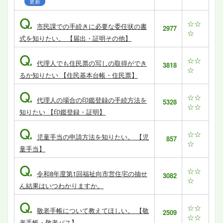
更新
Q.
☆☆
市民課での手続きに必要な委任状の書
2977
☆
式を知りたい。 【届出・証明その他】
Q.
☆☆
代理人でも住民票の写しの取得ができ
3818
☆
るか知りたい 【住民基本台帳・住民票】
Q.
☆☆
代理人の場合の印鑑登録の手続方法を
5328
☆☆
知りたい 【印鑑登録・証明】
Q.
☆☆
児童手当の申請方法を知りたい。 【児
857
☆
童手当】
Q.
☆☆
令和8年度第1回福祉向市営住宅の抽せ
3082
☆
ん結果はいつわかりますか。
Q.
☆☆
敬老手帳について教えてほしい。 【敬
2509
☆☆
老手帳・敬老パス】