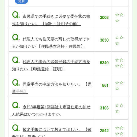
更新
Q.
☆☆
市民課での手続きに必要な委任状の書
3008
☆
式を知りたい。 【届出・証明その他】
Q.
☆☆
代理人でも住民票の写しの取得ができ
3830
☆
るか知りたい 【住民基本台帳・住民票】
Q.
☆☆
代理人の場合の印鑑登録の手続方法を
5340
☆☆
知りたい 【印鑑登録・証明】
Q.
☆☆
児童手当の申請方法を知りたい。 【児
861
☆
童手当】
Q.
☆☆
令和8年度第1回福祉向市営住宅の抽せ
3103
☆
ん結果はいつわかりますか。
Q.
☆☆
敬老手帳について教えてほしい。 【敬
2542
☆☆
老手帳・敬老パス】