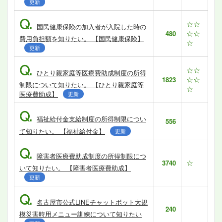
更新
Q.
☆☆
国民健康保険の加入者が入院した時の
☆☆
480
費用負担額を知りたい。 【国民健康保険】
☆
更新
Q.
☆☆
ひとり親家庭等医療費助成制度の所得
☆☆
1823
制限について知りたい。 【ひとり親家庭等
☆
医療費助成】
更新
Q.
福祉給付金支給制度の所得制限につい
556
て知りたい。 【福祉給付金】
更新
Q.
障害者医療費助成制度の所得制限につ
☆
3740
いて知りたい。 【障害者医療費助成】
更新
Q.
名古屋市公式LINEチャットボット大規
240
模災害時用メニュー訓練について知りたい