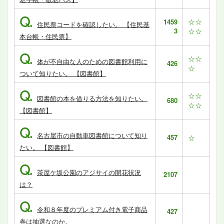
Q.
☆☆
1459
住民票コードを確認したい。 【住民基
3
☆☆
本台帳・住民票】
Q.
☆☆
体が不自由な人のための図書館利用に
426
☆
ついて知りたい。 【図書館】
Q.
☆☆
図書館の本を借りる方法を知りたい。
680
☆☆
【図書館】
Q.
名古屋市の自動車図書館について知り
457
☆
たい。 【図書館】
Q.
茶屋ケ坂公園のアジサイの開花状況
2107
は？
Q.
令和８年度のプレミアム付き電子商品
427
券は抽選なのか。