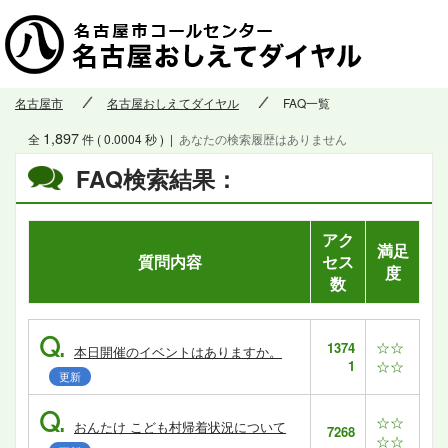
名古屋市
名古屋おしえてダイヤル
FAQ一覧
1,897
全
件 ( 0.0004 秒 )
|
あなたの検索履歴はありません
FAQ検索結果：
アク
満足
質問内容
セス
度
数
Q.
☆☆
1374
本日開催のイベントはありますか。
1
☆☆
更新
Q.
☆☆
おんたけ こども村帰着状況について
7268
☆☆