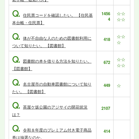
Q.
☆☆
1456
住民票コードを確認したい。 【住民基
4
☆☆
本台帳・住民票】
Q.
☆☆
体が不自由な人のための図書館利用に
418
☆
ついて知りたい。 【図書館】
Q.
☆☆
図書館の本を借りる方法を知りたい。
672
☆☆
【図書館】
Q.
名古屋市の自動車図書館について知り
449
☆
たい。 【図書館】
Q.
茶屋ケ坂公園のアジサイの開花状況
2107
は？
Q.
令和８年度のプレミアム付き電子商品
414
券は抽選なのか。