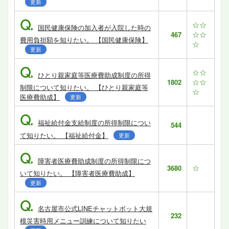
更新
Q.
☆☆
国民健康保険の加入者が入院した時の
☆☆
467
費用負担額を知りたい。 【国民健康保険】
☆
更新
Q.
☆☆
ひとり親家庭等医療費助成制度の所得
☆☆
1802
制限について知りたい。 【ひとり親家庭等
☆
医療費助成】
更新
Q.
福祉給付金支給制度の所得制限につい
544
て知りたい。 【福祉給付金】
更新
Q.
障害者医療費助成制度の所得制限につ
☆
3680
いて知りたい。 【障害者医療費助成】
更新
Q.
名古屋市公式LINEチャットボット大規
232
模災害時用メニュー訓練について知りたい