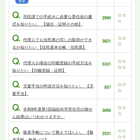
更新
Q.
☆☆
市民課での手続きに必要な委任状の書
2990
☆
式を知りたい。 【届出・証明その他】
Q.
☆☆
代理人でも住民票の写しの取得ができ
3821
☆
るか知りたい 【住民基本台帳・住民票】
Q.
☆☆
代理人の場合の印鑑登録の手続方法を
5331
☆☆
知りたい 【印鑑登録・証明】
Q.
☆☆
児童手当の申請方法を知りたい。 【児
857
☆
童手当】
Q.
☆☆
令和8年度第1回福祉向市営住宅の抽せ
3090
☆
ん結果はいつわかりますか。
Q.
☆☆
敬老手帳について教えてほしい。 【敬
2521
☆☆
老手帳・敬老パス】