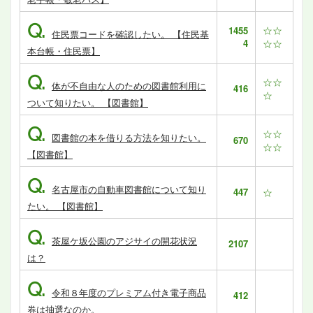
Q.
☆☆
1455
住民票コードを確認したい。 【住民基
4
☆☆
本台帳・住民票】
Q.
☆☆
体が不自由な人のための図書館利用に
416
☆
ついて知りたい。 【図書館】
Q.
☆☆
図書館の本を借りる方法を知りたい。
670
☆☆
【図書館】
Q.
名古屋市の自動車図書館について知り
447
☆
たい。 【図書館】
Q.
茶屋ケ坂公園のアジサイの開花状況
2107
は？
Q.
令和８年度のプレミアム付き電子商品
412
券は抽選なのか。