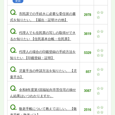
更新
Q.
☆☆
市民課での手続きに必要な委任状の書
2978
☆
式を知りたい。 【届出・証明その他】
Q.
☆☆
代理人でも住民票の写しの取得ができ
3819
☆
るか知りたい 【住民基本台帳・住民票】
Q.
☆☆
代理人の場合の印鑑登録の手続方法を
5329
☆☆
知りたい 【印鑑登録・証明】
Q.
☆☆
児童手当の申請方法を知りたい。 【児
857
☆
童手当】
Q.
☆☆
令和8年度第1回福祉向市営住宅の抽せ
3087
☆
ん結果はいつわかりますか。
Q.
☆☆
敬老手帳について教えてほしい。 【敬
2516
☆☆
老手帳・敬老パス】