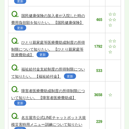
更新
Q.
☆☆
国民健康保険の加入者が入院した時の
☆☆
465
費用負担額を知りたい。 【国民健康保険】
☆
更新
Q.
☆☆
ひとり親家庭等医療費助成制度の所得
☆☆
1792
制限について知りたい。 【ひとり親家庭等
☆
医療費助成】
更新
Q.
福祉給付金支給制度の所得制限につい
533
て知りたい。 【福祉給付金】
更新
Q.
障害者医療費助成制度の所得制限につ
☆
3658
いて知りたい。 【障害者医療費助成】
更新
Q.
名古屋市公式LINEチャットボット大規
229
模災害時用メニュー訓練について知りたい