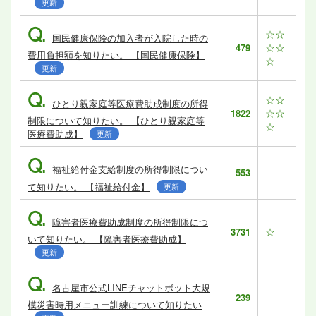
更新
Q.
☆☆
国民健康保険の加入者が入院した時の
☆☆
479
費用負担額を知りたい。 【国民健康保険】
☆
更新
Q.
☆☆
ひとり親家庭等医療費助成制度の所得
☆☆
1822
制限について知りたい。 【ひとり親家庭等
☆
医療費助成】
更新
Q.
福祉給付金支給制度の所得制限につい
553
て知りたい。 【福祉給付金】
更新
Q.
障害者医療費助成制度の所得制限につ
☆
3731
いて知りたい。 【障害者医療費助成】
更新
Q.
名古屋市公式LINEチャットボット大規
239
模災害時用メニュー訓練について知りたい