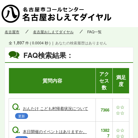
名古屋市
名古屋おしえてダイヤル
FAQ一覧
1,897
全
件 ( 0.0004 秒 )
|
あなたの検索履歴はありません
FAQ検索結果：
アク
満足
質問内容
セス
度
数
Q.
☆☆
おんたけ こども村帰着状況について
7366
☆☆
更新
Q.
☆☆
1382
本日開催のイベントはありますか。
7
☆☆