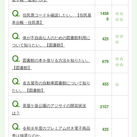
Q.
☆☆
1458
住民票コードを確認したい。 【住民基
8
☆☆
本台帳・住民票】
Q.
☆☆
体が不自由な人のための図書館利用に
425
☆
ついて知りたい。 【図書館】
Q.
☆☆
図書館の本を借りる方法を知りたい。
679
☆☆
【図書館】
Q.
名古屋市の自動車図書館について知り
455
☆
たい。 【図書館】
Q.
茶屋ケ坂公園のアジサイの開花状況
2107
は？
Q.
令和８年度のプレミアム付き電子商品
425
券は抽選なのか。