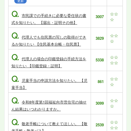
更新
Q.
☆☆
市民課での手続きに必要な委任状の書
3007
☆
式を知りたい。 【届出・証明その他】
Q.
☆☆
代理人でも住民票の写しの取得ができ
3829
☆
るか知りたい 【住民基本台帳・住民票】
Q.
☆☆
代理人の場合の印鑑登録の手続方法を
5338
☆☆
知りたい 【印鑑登録・証明】
Q.
☆☆
児童手当の申請方法を知りたい。 【児
861
☆
童手当】
Q.
☆☆
令和8年度第1回福祉向市営住宅の抽せ
3099
☆
ん結果はいつわかりますか。
Q.
☆☆
敬老手帳について教えてほしい。 【敬
2539
☆☆
老手帳・敬老パス】