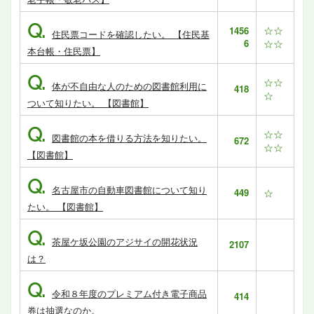
Q.
☆☆
1456
住民票コードを確認したい。 【住民基
6
☆☆
本台帳・住民票】
Q.
☆☆
体が不自由な人のための図書館利用に
418
☆
ついて知りたい。 【図書館】
Q.
☆☆
図書館の本を借りる方法を知りたい。
672
☆☆
【図書館】
Q.
名古屋市の自動車図書館について知り
449
☆
たい。 【図書館】
Q.
茶屋ケ坂公園のアジサイの開花状況
2107
は？
Q.
令和８年度のプレミアム付き電子商品
414
券は抽選なのか。