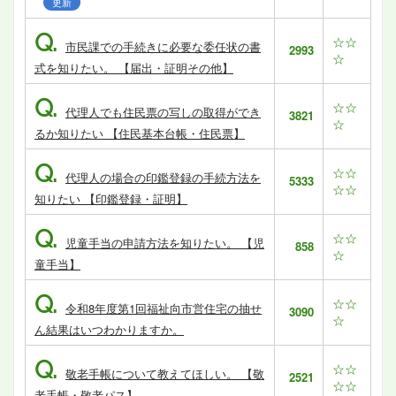
更新
Q.
☆☆
市民課での手続きに必要な委任状の書
2993
☆
式を知りたい。 【届出・証明その他】
Q.
☆☆
代理人でも住民票の写しの取得ができ
3821
☆
るか知りたい 【住民基本台帳・住民票】
Q.
☆☆
代理人の場合の印鑑登録の手続方法を
5333
☆☆
知りたい 【印鑑登録・証明】
Q.
☆☆
児童手当の申請方法を知りたい。 【児
858
☆
童手当】
Q.
☆☆
令和8年度第1回福祉向市営住宅の抽せ
3090
☆
ん結果はいつわかりますか。
Q.
☆☆
敬老手帳について教えてほしい。 【敬
2521
☆☆
老手帳・敬老パス】