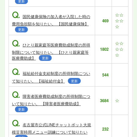
更新
Q.
☆☆
国民健康保険の加入者が入院した時の
☆☆
469
費用負担額を知りたい。 【国民健康保険】
☆
更新
Q.
☆☆
ひとり親家庭等医療費助成制度の所得
☆☆
1802
制限について知りたい。 【ひとり親家庭等
☆
医療費助成】
更新
Q.
福祉給付金支給制度の所得制限につい
544
て知りたい。 【福祉給付金】
更新
Q.
障害者医療費助成制度の所得制限につ
☆
3684
いて知りたい。 【障害者医療費助成】
更新
Q.
名古屋市公式LINEチャットボット大規
232
模災害時用メニュー訓練について知りたい