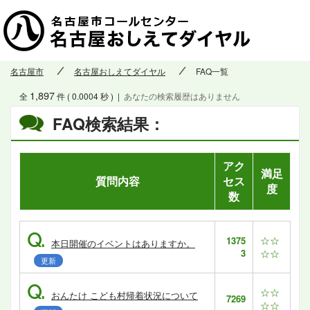
名古屋市
名古屋おしえてダイヤル
FAQ一覧
1,897
全
件 ( 0.0004 秒 )
|
あなたの検索履歴はありません
FAQ検索結果：
アク
満足
質問内容
セス
度
数
Q.
☆☆
1375
本日開催のイベントはありますか。
3
☆☆
更新
Q.
☆☆
おんたけ こども村帰着状況について
7269
☆☆