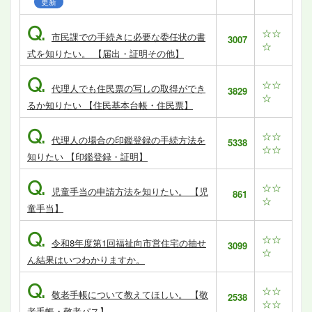
更新
Q.
☆☆
市民課での手続きに必要な委任状の書
3007
☆
式を知りたい。 【届出・証明その他】
Q.
☆☆
代理人でも住民票の写しの取得ができ
3829
☆
るか知りたい 【住民基本台帳・住民票】
Q.
☆☆
代理人の場合の印鑑登録の手続方法を
5338
☆☆
知りたい 【印鑑登録・証明】
Q.
☆☆
児童手当の申請方法を知りたい。 【児
861
☆
童手当】
Q.
☆☆
令和8年度第1回福祉向市営住宅の抽せ
3099
☆
ん結果はいつわかりますか。
Q.
☆☆
敬老手帳について教えてほしい。 【敬
2538
☆☆
老手帳・敬老パス】