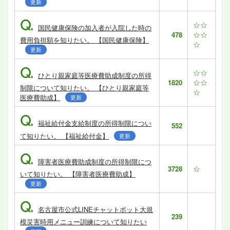
更新
Q.
☆☆
国民健康保険の加入者が入院した時の
☆☆
478
費用負担額を知りたい。 【国民健康保険】
☆
更新
Q.
☆☆
ひとり親家庭等医療費助成制度の所得
☆☆
1820
制限について知りたい。 【ひとり親家庭等
☆
医療費助成】
更新
Q.
福祉給付金支給制度の所得制限につい
552
て知りたい。 【福祉給付金】
更新
Q.
障害者医療費助成制度の所得制限につ
☆
3728
いて知りたい。 【障害者医療費助成】
更新
Q.
名古屋市公式LINEチャットボット大規
239
模災害時用メニュー訓練について知りたい