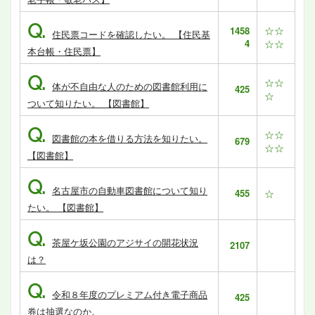
Q.
☆☆
1458
住民票コードを確認したい。 【住民基
4
☆☆
本台帳・住民票】
Q.
☆☆
体が不自由な人のための図書館利用に
425
☆
ついて知りたい。 【図書館】
Q.
☆☆
図書館の本を借りる方法を知りたい。
679
☆☆
【図書館】
Q.
名古屋市の自動車図書館について知り
455
☆
たい。 【図書館】
Q.
茶屋ケ坂公園のアジサイの開花状況
2107
は？
Q.
令和８年度のプレミアム付き電子商品
425
券は抽選なのか。