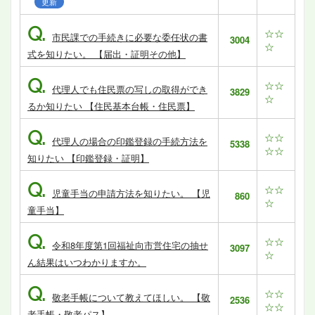
更新
Q.
☆☆
市民課での手続きに必要な委任状の書
3004
☆
式を知りたい。 【届出・証明その他】
Q.
☆☆
代理人でも住民票の写しの取得ができ
3829
☆
るか知りたい 【住民基本台帳・住民票】
Q.
☆☆
代理人の場合の印鑑登録の手続方法を
5338
☆☆
知りたい 【印鑑登録・証明】
Q.
☆☆
児童手当の申請方法を知りたい。 【児
860
☆
童手当】
Q.
☆☆
令和8年度第1回福祉向市営住宅の抽せ
3097
☆
ん結果はいつわかりますか。
Q.
☆☆
敬老手帳について教えてほしい。 【敬
2536
☆☆
老手帳・敬老パス】