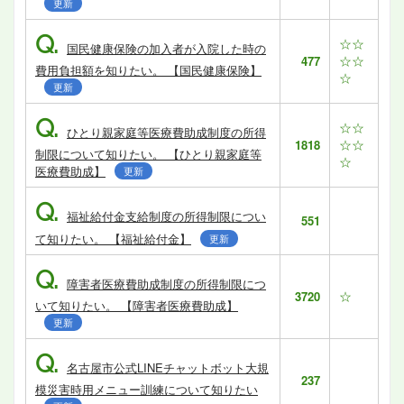
更新
Q.
☆☆
国民健康保険の加入者が入院した時の
☆☆
477
費用負担額を知りたい。 【国民健康保険】
☆
更新
Q.
☆☆
ひとり親家庭等医療費助成制度の所得
☆☆
1818
制限について知りたい。 【ひとり親家庭等
☆
医療費助成】
更新
Q.
福祉給付金支給制度の所得制限につい
551
て知りたい。 【福祉給付金】
更新
Q.
障害者医療費助成制度の所得制限につ
☆
3720
いて知りたい。 【障害者医療費助成】
更新
Q.
名古屋市公式LINEチャットボット大規
237
模災害時用メニュー訓練について知りたい