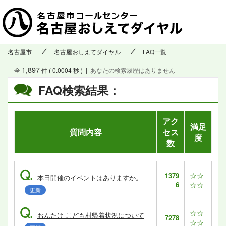
名古屋市
名古屋おしえてダイヤル
FAQ一覧
1,897
全
件 ( 0.0004 秒 )
|
あなたの検索履歴はありません
FAQ検索結果：
アク
満足
質問内容
セス
度
数
Q.
☆☆
1379
本日開催のイベントはありますか。
6
☆☆
更新
Q.
☆☆
おんたけ こども村帰着状況について
7278
☆☆