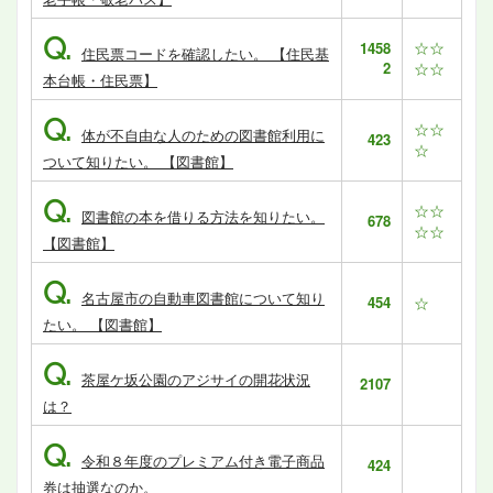
Q.
☆☆
1458
住民票コードを確認したい。 【住民基
2
☆☆
本台帳・住民票】
Q.
☆☆
体が不自由な人のための図書館利用に
423
☆
ついて知りたい。 【図書館】
Q.
☆☆
図書館の本を借りる方法を知りたい。
678
☆☆
【図書館】
Q.
名古屋市の自動車図書館について知り
454
☆
たい。 【図書館】
Q.
茶屋ケ坂公園のアジサイの開花状況
2107
は？
Q.
令和８年度のプレミアム付き電子商品
424
券は抽選なのか。