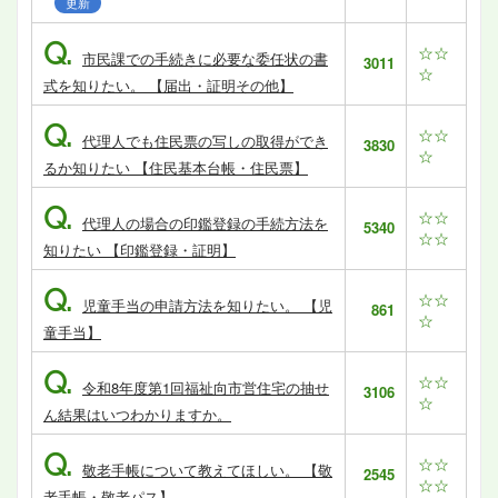
更新
Q.
☆☆
市民課での手続きに必要な委任状の書
3011
☆
式を知りたい。 【届出・証明その他】
Q.
☆☆
代理人でも住民票の写しの取得ができ
3830
☆
るか知りたい 【住民基本台帳・住民票】
Q.
☆☆
代理人の場合の印鑑登録の手続方法を
5340
☆☆
知りたい 【印鑑登録・証明】
Q.
☆☆
児童手当の申請方法を知りたい。 【児
861
☆
童手当】
Q.
☆☆
令和8年度第1回福祉向市営住宅の抽せ
3106
☆
ん結果はいつわかりますか。
Q.
☆☆
敬老手帳について教えてほしい。 【敬
2545
☆☆
老手帳・敬老パス】