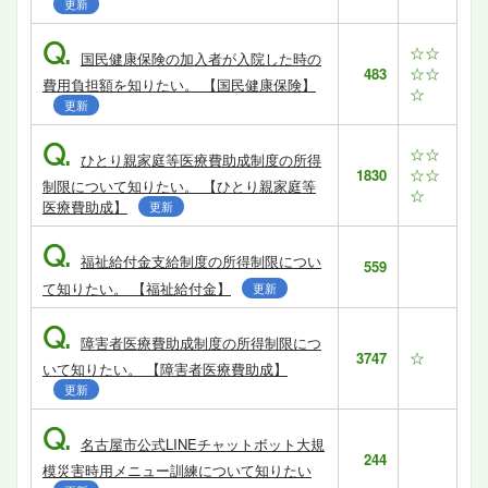
更新
Q.
☆☆
国民健康保険の加入者が入院した時の
☆☆
483
費用負担額を知りたい。 【国民健康保険】
☆
更新
Q.
☆☆
ひとり親家庭等医療費助成制度の所得
☆☆
1830
制限について知りたい。 【ひとり親家庭等
☆
医療費助成】
更新
Q.
福祉給付金支給制度の所得制限につい
559
て知りたい。 【福祉給付金】
更新
Q.
障害者医療費助成制度の所得制限につ
☆
3747
いて知りたい。 【障害者医療費助成】
更新
Q.
名古屋市公式LINEチャットボット大規
244
模災害時用メニュー訓練について知りたい