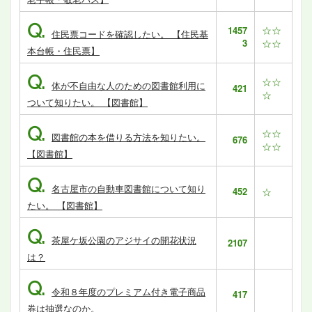
Q.
☆☆
1457
住民票コードを確認したい。 【住民基
3
☆☆
本台帳・住民票】
Q.
☆☆
体が不自由な人のための図書館利用に
421
☆
ついて知りたい。 【図書館】
Q.
☆☆
図書館の本を借りる方法を知りたい。
676
☆☆
【図書館】
Q.
名古屋市の自動車図書館について知り
452
☆
たい。 【図書館】
Q.
茶屋ケ坂公園のアジサイの開花状況
2107
は？
Q.
令和８年度のプレミアム付き電子商品
417
券は抽選なのか。