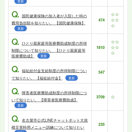
更新
Q.
☆☆
国民健康保険の加入者が入院した時の
☆☆
474
費用負担額を知りたい。 【国民健康保険】
☆
更新
Q.
☆☆
ひとり親家庭等医療費助成制度の所得
☆☆
1810
制限について知りたい。 【ひとり親家庭等
☆
医療費助成】
更新
Q.
福祉給付金支給制度の所得制限につい
547
て知りたい。 【福祉給付金】
更新
Q.
障害者医療費助成制度の所得制限につ
☆
3709
いて知りたい。 【障害者医療費助成】
更新
Q.
名古屋市公式LINEチャットボット大規
235
模災害時用メニュー訓練について知りたい