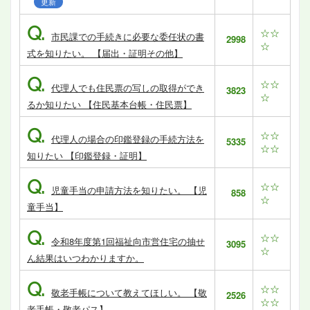
更新
Q.
☆☆
市民課での手続きに必要な委任状の書
2998
☆
式を知りたい。 【届出・証明その他】
Q.
☆☆
代理人でも住民票の写しの取得ができ
3823
☆
るか知りたい 【住民基本台帳・住民票】
Q.
☆☆
代理人の場合の印鑑登録の手続方法を
5335
☆☆
知りたい 【印鑑登録・証明】
Q.
☆☆
児童手当の申請方法を知りたい。 【児
858
☆
童手当】
Q.
☆☆
令和8年度第1回福祉向市営住宅の抽せ
3095
☆
ん結果はいつわかりますか。
Q.
☆☆
敬老手帳について教えてほしい。 【敬
2526
☆☆
老手帳・敬老パス】