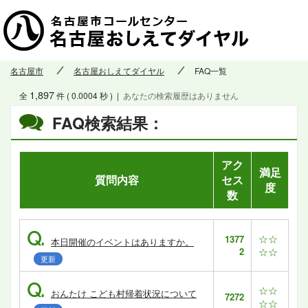
名古屋市
名古屋おしえてダイヤル
FAQ一覧
1,897
全
件 ( 0.0004 秒 )
|
あなたの検索履歴はありません
FAQ検索結果：
アク
満足
質問内容
セス
度
数
Q.
☆☆
1377
本日開催のイベントはありますか。
2
☆☆
更新
Q.
☆☆
おんたけ こども村帰着状況について
7272
☆☆