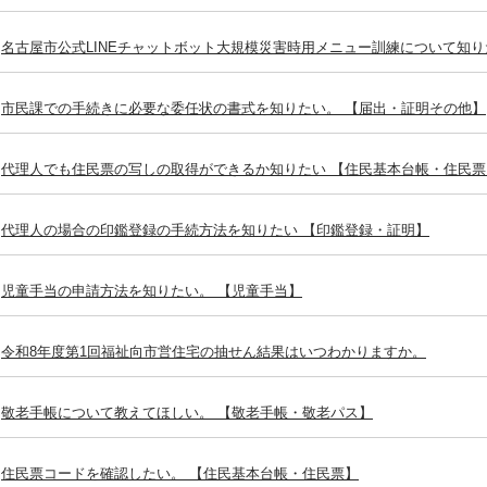
名古屋市公式LINEチャットボット大規模災害時用メニュー訓練について知り
市民課での手続きに必要な委任状の書式を知りたい。 【届出・証明その他】
代理人でも住民票の写しの取得ができるか知りたい 【住民基本台帳・住民票
代理人の場合の印鑑登録の手続方法を知りたい 【印鑑登録・証明】
児童手当の申請方法を知りたい。 【児童手当】
令和8年度第1回福祉向市営住宅の抽せん結果はいつわかりますか。
敬老手帳について教えてほしい。 【敬老手帳・敬老パス】
住民票コードを確認したい。 【住民基本台帳・住民票】