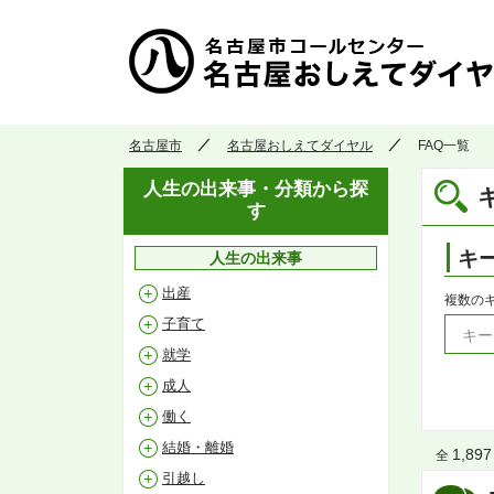
名古屋市
名古屋おしえてダイヤル
FAQ一覧
人生の出来事・分類から探
す
キ
人生の出来事
出産
複数の
子育て
就学
成人
働く
結婚・離婚
1,897
全
引越し