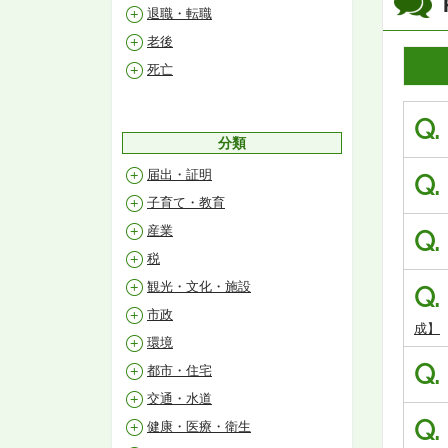
退職・転職
老後
死亡
Q.
分類
届出・証明
Q.
子育て・教育
産業
Q.
税
観光・文化・施設
Q.
市政
成】
環境
Q.
都市・住宅
交通・水道
Q.
健康・医療・衛生