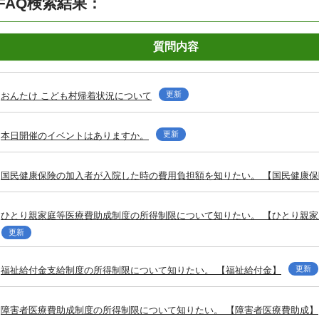
FAQ検索結果：
質問内容
更新
おんたけ こども村帰着状況について
更新
本日開催のイベントはありますか。
国民健康保険の加入者が入院した時の費用負担額を知りたい。 【国民健康保
ひとり親家庭等医療費助成制度の所得制限について知りたい。 【ひとり親
更新
更新
福祉給付金支給制度の所得制限について知りたい。 【福祉給付金】
障害者医療費助成制度の所得制限について知りたい。 【障害者医療費助成】