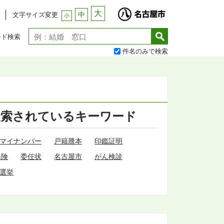
大
中
文字サイズ変更
小
ード検索
件名のみで検索
検索されているキーワード
マイナンバー
戸籍謄本
印鑑証明
保険
委任状
名古屋市
がん検診
選挙