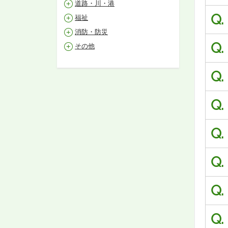
道路・川・港
Q.
福祉
消防・防災
Q.
その他
Q.
Q.
Q.
Q.
Q.
Q.