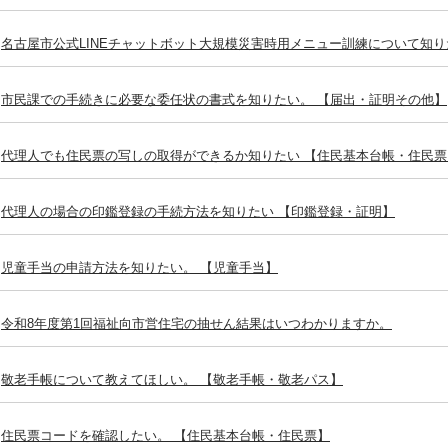
名古屋市公式LINEチャットボット大規模災害時用メニュー訓練について知り
市民課での手続きに必要な委任状の書式を知りたい。 【届出・証明その他】
代理人でも住民票の写しの取得ができるか知りたい 【住民基本台帳・住民票
代理人の場合の印鑑登録の手続方法を知りたい 【印鑑登録・証明】
児童手当の申請方法を知りたい。 【児童手当】
令和8年度第1回福祉向市営住宅の抽せん結果はいつわかりますか。
敬老手帳について教えてほしい。 【敬老手帳・敬老パス】
住民票コードを確認したい。 【住民基本台帳・住民票】