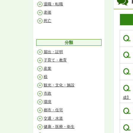
退職・転職
老後
死亡
Q.
分類
届出・証明
Q.
子育て・教育
産業
Q.
税
観光・文化・施設
Q.
市政
成】
環境
Q.
都市・住宅
交通・水道
Q.
健康・医療・衛生