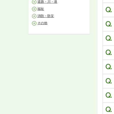
道路・川・港
Q.
福祉
消防・防災
Q.
その他
Q.
Q.
Q.
Q.
Q.
Q.