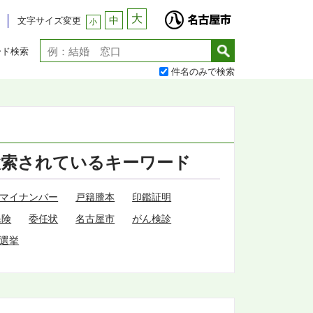
大
中
文字サイズ変更
小
ード検索
件名のみで検索
検索されているキーワード
マイナンバー
戸籍謄本
印鑑証明
保険
委任状
名古屋市
がん検診
選挙