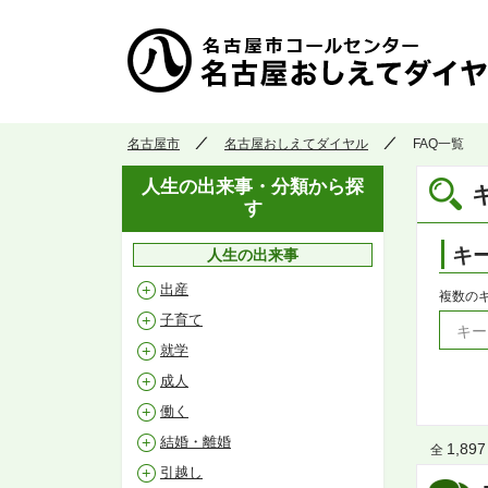
名古屋市
名古屋おしえてダイヤル
FAQ一覧
人生の出来事・分類から探
す
キ
人生の出来事
出産
複数の
子育て
就学
成人
働く
結婚・離婚
1,897
全
引越し