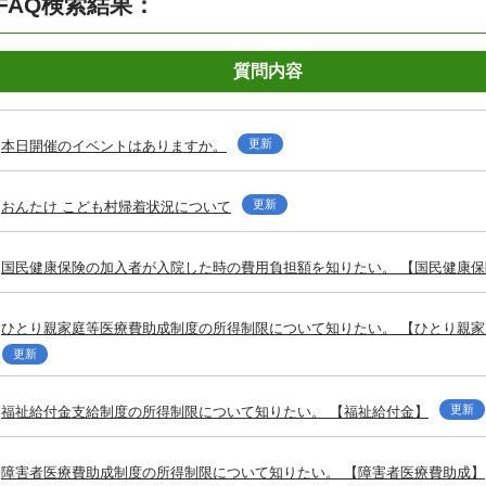
FAQ検索結果：
質問内容
更新
本日開催のイベントはありますか。
更新
おんたけ こども村帰着状況について
国民健康保険の加入者が入院した時の費用負担額を知りたい。 【国民健康保
ひとり親家庭等医療費助成制度の所得制限について知りたい。 【ひとり親
更新
更新
福祉給付金支給制度の所得制限について知りたい。 【福祉給付金】
障害者医療費助成制度の所得制限について知りたい。 【障害者医療費助成】