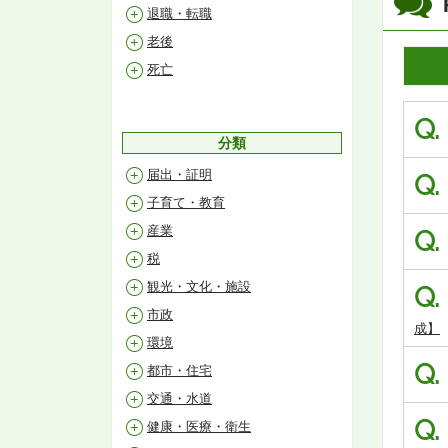
退職・転職
老後
死亡
Q.
分類
届出・証明
Q.
子育て・教育
産業
Q.
税
観光・文化・施設
Q.
市政
成】
環境
Q.
都市・住宅
交通・水道
Q.
健康・医療・衛生