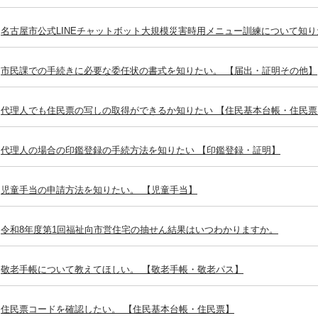
名古屋市公式LINEチャットボット大規模災害時用メニュー訓練について知り
市民課での手続きに必要な委任状の書式を知りたい。 【届出・証明その他】
代理人でも住民票の写しの取得ができるか知りたい 【住民基本台帳・住民票
代理人の場合の印鑑登録の手続方法を知りたい 【印鑑登録・証明】
児童手当の申請方法を知りたい。 【児童手当】
令和8年度第1回福祉向市営住宅の抽せん結果はいつわかりますか。
敬老手帳について教えてほしい。 【敬老手帳・敬老パス】
住民票コードを確認したい。 【住民基本台帳・住民票】