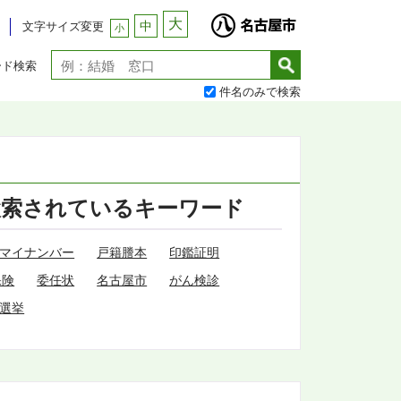
大
中
文字サイズ変更
小
ード検索
件名のみで検索
検索されているキーワード
マイナンバー
戸籍謄本
印鑑証明
保険
委任状
名古屋市
がん検診
選挙