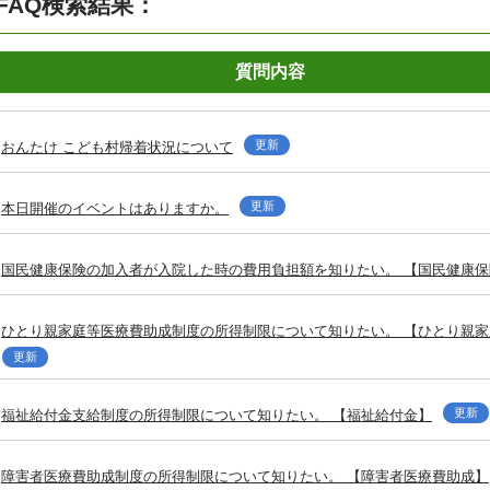
FAQ検索結果：
質問内容
更新
おんたけ こども村帰着状況について
更新
本日開催のイベントはありますか。
国民健康保険の加入者が入院した時の費用負担額を知りたい。 【国民健康保
ひとり親家庭等医療費助成制度の所得制限について知りたい。 【ひとり親
更新
更新
福祉給付金支給制度の所得制限について知りたい。 【福祉給付金】
障害者医療費助成制度の所得制限について知りたい。 【障害者医療費助成】