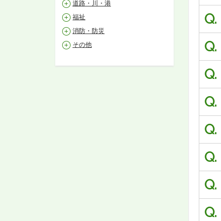
道路・川・港
Q.
福祉
消防・防災
Q.
その他
Q.
Q.
Q.
Q.
Q.
Q.