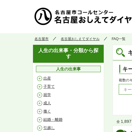
名古屋市
名古屋おしえてダイヤル
FAQ一覧
人生の出来事・分類から探
す
キ
人生の出来事
出産
複数の
子育て
就学
成人
働く
結婚・離婚
1,897
全
引越し