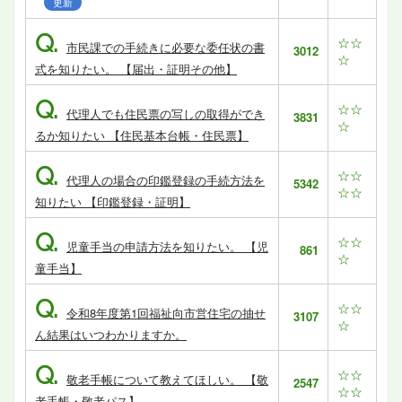
更新
Q.
☆☆
市民課での手続きに必要な委任状の書
3012
☆
式を知りたい。 【届出・証明その他】
Q.
☆☆
代理人でも住民票の写しの取得ができ
3831
☆
るか知りたい 【住民基本台帳・住民票】
Q.
☆☆
代理人の場合の印鑑登録の手続方法を
5342
☆☆
知りたい 【印鑑登録・証明】
Q.
☆☆
児童手当の申請方法を知りたい。 【児
861
☆
童手当】
Q.
☆☆
令和8年度第1回福祉向市営住宅の抽せ
3107
☆
ん結果はいつわかりますか。
Q.
☆☆
敬老手帳について教えてほしい。 【敬
2547
☆☆
老手帳・敬老パス】