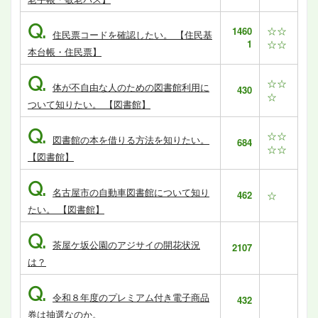
Q.
☆☆
1460
住民票コードを確認したい。 【住民基
1
☆☆
本台帳・住民票】
Q.
☆☆
体が不自由な人のための図書館利用に
430
☆
ついて知りたい。 【図書館】
Q.
☆☆
図書館の本を借りる方法を知りたい。
684
☆☆
【図書館】
Q.
名古屋市の自動車図書館について知り
462
☆
たい。 【図書館】
Q.
茶屋ケ坂公園のアジサイの開花状況
2107
は？
Q.
令和８年度のプレミアム付き電子商品
432
券は抽選なのか。