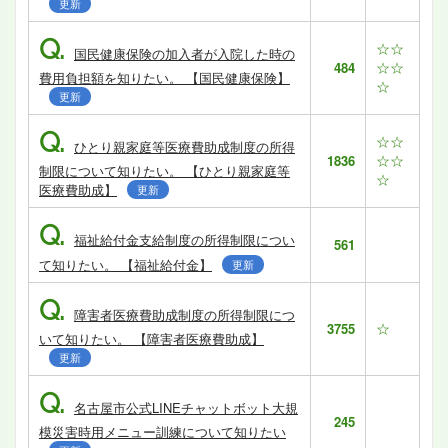
更新
Q.
☆☆
国民健康保険の加入者が入院した時の
☆☆
484
費用負担額を知りたい。 【国民健康保険】
☆
更新
Q.
☆☆
ひとり親家庭等医療費助成制度の所得
☆☆
1836
制限について知りたい。 【ひとり親家庭等
☆
医療費助成】
更新
Q.
福祉給付金支給制度の所得制限につい
561
て知りたい。 【福祉給付金】
更新
Q.
障害者医療費助成制度の所得制限につ
☆
3755
いて知りたい。 【障害者医療費助成】
更新
Q.
名古屋市公式LINEチャットボット大規
245
模災害時用メニュー訓練について知りたい