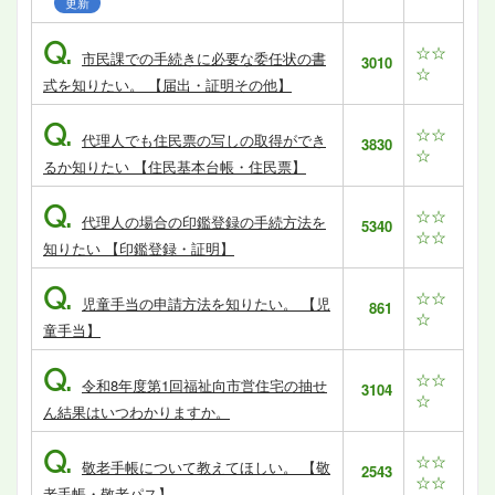
更新
Q.
☆☆
市民課での手続きに必要な委任状の書
3010
☆
式を知りたい。 【届出・証明その他】
Q.
☆☆
代理人でも住民票の写しの取得ができ
3830
☆
るか知りたい 【住民基本台帳・住民票】
Q.
☆☆
代理人の場合の印鑑登録の手続方法を
5340
☆☆
知りたい 【印鑑登録・証明】
Q.
☆☆
児童手当の申請方法を知りたい。 【児
861
☆
童手当】
Q.
☆☆
令和8年度第1回福祉向市営住宅の抽せ
3104
☆
ん結果はいつわかりますか。
Q.
☆☆
敬老手帳について教えてほしい。 【敬
2543
☆☆
老手帳・敬老パス】