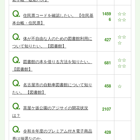
Q.
☆☆
1459
住民票コードを確認したい。 【住民基
6
☆☆
本台帳・住民票】
Q.
☆☆
体が不自由な人のための図書館利用に
427
☆
ついて知りたい。 【図書館】
Q.
☆☆
図書館の本を借りる方法を知りたい。
681
☆☆
【図書館】
Q.
名古屋市の自動車図書館について知り
458
☆
たい。 【図書館】
Q.
茶屋ケ坂公園のアジサイの開花状況
2107
は？
Q.
令和８年度のプレミアム付き電子商品
428
券は抽選なのか。