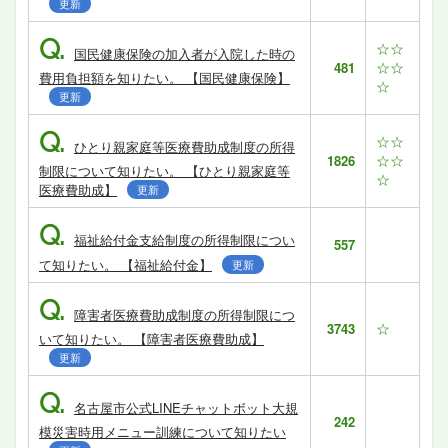
更新
Q.
☆☆
国民健康保険の加入者が入院した時の
☆☆
481
費用負担額を知りたい。 【国民健康保険】
☆
更新
Q.
☆☆
ひとり親家庭等医療費助成制度の所得
☆☆
1826
制限について知りたい。 【ひとり親家庭等
☆
医療費助成】
更新
Q.
福祉給付金支給制度の所得制限につい
557
て知りたい。 【福祉給付金】
更新
Q.
障害者医療費助成制度の所得制限につ
☆
3743
いて知りたい。 【障害者医療費助成】
更新
Q.
名古屋市公式LINEチャットボット大規
242
模災害時用メニュー訓練について知りたい