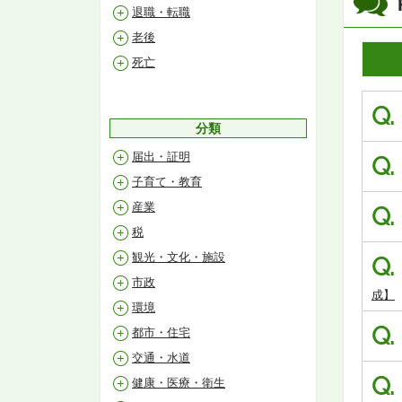
退職・転職
老後
死亡
Q.
分類
届出・証明
Q.
子育て・教育
産業
Q.
税
観光・文化・施設
Q.
市政
成】
環境
Q.
都市・住宅
交通・水道
Q.
健康・医療・衛生