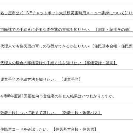
名古屋市公式LINEチャットボット大規模災害時用メニュー訓練について知り
市民課での手続きに必要な委任状の書式を知りたい。 【届出・証明その他】
代理人でも住民票の写しの取得ができるか知りたい 【住民基本台帳・住民票
代理人の場合の印鑑登録の手続方法を知りたい 【印鑑登録・証明】
児童手当の申請方法を知りたい。 【児童手当】
令和8年度第1回福祉向市営住宅の抽せん結果はいつわかりますか。
敬老手帳について教えてほしい。 【敬老手帳・敬老パス】
住民票コードを確認したい。 【住民基本台帳・住民票】