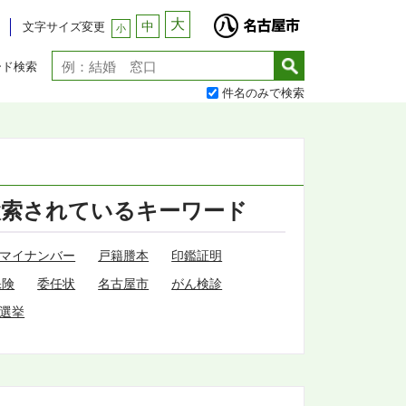
大
中
文字サイズ変更
小
ード検索
件名のみで検索
検索されているキーワード
マイナンバー
戸籍謄本
印鑑証明
保険
委任状
名古屋市
がん検診
選挙