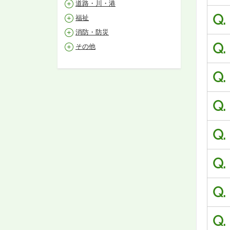
道路・川・港
Q.
福祉
消防・防災
Q.
その他
Q.
Q.
Q.
Q.
Q.
Q.