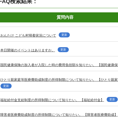
FAQ検索結果：
質問内容
更新
おんたけ こども村帰着状況について
更新
本日開催のイベントはありますか。
国民健康保険の加入者が入院した時の費用負担額を知りたい。 【国民健康保
ひとり親家庭等医療費助成制度の所得制限について知りたい。 【ひとり親
更新
更新
福祉給付金支給制度の所得制限について知りたい。 【福祉給付金】
障害者医療費助成制度の所得制限について知りたい。 【障害者医療費助成】