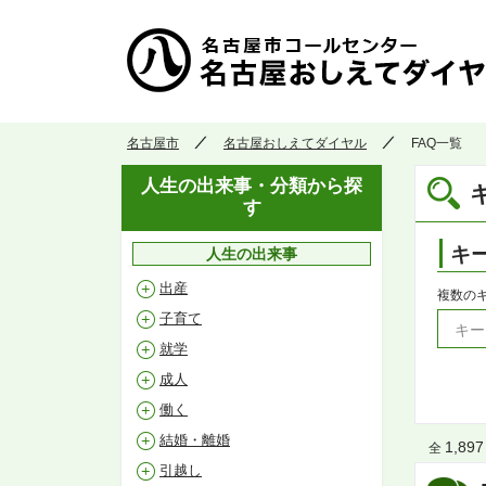
名古屋市
名古屋おしえてダイヤル
FAQ一覧
人生の出来事・分類から探
す
キ
人生の出来事
出産
複数の
子育て
就学
成人
働く
結婚・離婚
1,897
全
引越し