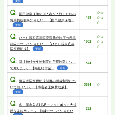
更新
Q.
☆☆
国民健康保険の加入者が入院した時の
☆☆
469
費用負担額を知りたい。 【国民健康保険】
☆
更新
Q.
☆☆
ひとり親家庭等医療費助成制度の所得
☆☆
1802
制限について知りたい。 【ひとり親家庭等
☆
医療費助成】
更新
Q.
福祉給付金支給制度の所得制限につい
544
て知りたい。 【福祉給付金】
更新
Q.
障害者医療費助成制度の所得制限につ
☆
3684
いて知りたい。 【障害者医療費助成】
更新
Q.
名古屋市公式LINEチャットボット大規
232
模災害時用メニュー訓練について知りたい