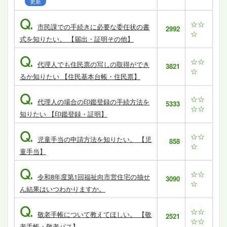
更新
Q.
☆☆
市民課での手続きに必要な委任状の書
2992
☆
式を知りたい。 【届出・証明その他】
Q.
☆☆
代理人でも住民票の写しの取得ができ
3821
☆
るか知りたい 【住民基本台帳・住民票】
Q.
☆☆
代理人の場合の印鑑登録の手続方法を
5333
☆☆
知りたい 【印鑑登録・証明】
Q.
☆☆
児童手当の申請方法を知りたい。 【児
858
☆
童手当】
Q.
☆☆
令和8年度第1回福祉向市営住宅の抽せ
3090
☆
ん結果はいつわかりますか。
Q.
☆☆
敬老手帳について教えてほしい。 【敬
2521
☆☆
老手帳・敬老パス】