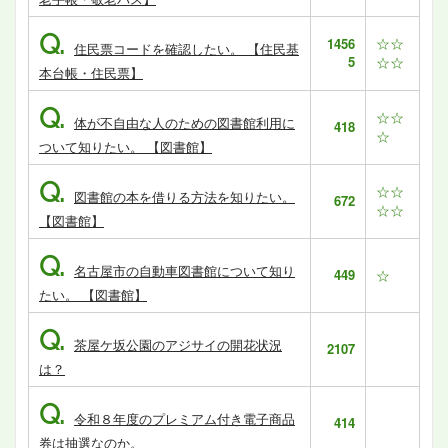
Q.
☆☆
1456
住民票コードを確認したい。 【住民基
5
☆☆
本台帳・住民票】
Q.
☆☆
体が不自由な人のための図書館利用に
418
☆
ついて知りたい。 【図書館】
Q.
☆☆
図書館の本を借りる方法を知りたい。
672
☆☆
【図書館】
Q.
名古屋市の自動車図書館について知り
449
☆
たい。 【図書館】
Q.
茶屋ケ坂公園のアジサイの開花状況
2107
は？
Q.
令和８年度のプレミアム付き電子商品
414
券は抽選なのか。