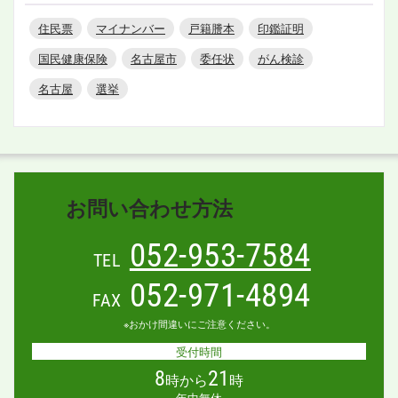
住民票
マイナンバー
戸籍謄本
印鑑証明
国民健康保険
名古屋市
委任状
がん検診
名古屋
選挙
お問い合わせ方法
052-953-7584
TEL
052-971-4894
FAX
※おかけ間違いにご注意ください。
受付時間
8
21
時から
時
年中無休