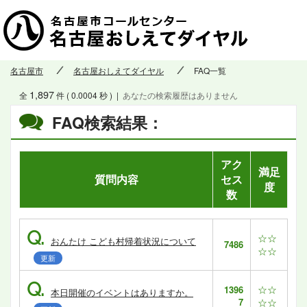
名古屋市
名古屋おしえてダイヤル
FAQ一覧
1,897
全
件 ( 0.0004 秒 )
|
あなたの検索履歴はありません
FAQ検索結果：
アク
満足
質問内容
セス
度
数
Q.
☆☆
おんたけ こども村帰着状況について
7486
☆☆
更新
Q.
☆☆
1396
本日開催のイベントはありますか。
7
☆☆