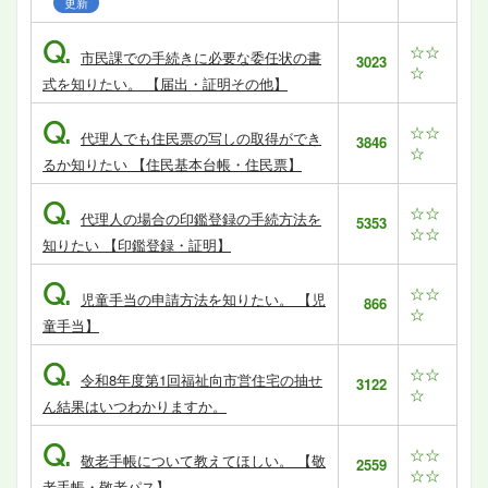
更新
Q.
☆☆
市民課での手続きに必要な委任状の書
3023
☆
式を知りたい。 【届出・証明その他】
Q.
☆☆
代理人でも住民票の写しの取得ができ
3846
☆
るか知りたい 【住民基本台帳・住民票】
Q.
☆☆
代理人の場合の印鑑登録の手続方法を
5353
☆☆
知りたい 【印鑑登録・証明】
Q.
☆☆
児童手当の申請方法を知りたい。 【児
866
☆
童手当】
Q.
☆☆
令和8年度第1回福祉向市営住宅の抽せ
3122
☆
ん結果はいつわかりますか。
Q.
☆☆
敬老手帳について教えてほしい。 【敬
2559
☆☆
老手帳・敬老パス】