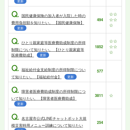
更新
Q.
☆☆
国民健康保険の加入者が入院した時の
☆☆
494
費用負担額を知りたい。 【国民健康保険】
☆
更新
Q.
☆☆
ひとり親家庭等医療費助成制度の所得
☆☆
1852
制限について知りたい。 【ひとり親家庭等
☆
医療費助成】
更新
Q.
福祉給付金支給制度の所得制限につい
577
て知りたい。 【福祉給付金】
更新
Q.
障害者医療費助成制度の所得制限につ
☆
3811
いて知りたい。 【障害者医療費助成】
更新
Q.
名古屋市公式LINEチャットボット大規
254
模災害時用メニュー訓練について知りたい