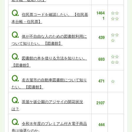
Q.
☆☆
1464
住民票コードを確認したい。 【住民基
1
☆☆
本台帳・住民票】
Q.
☆☆
体が不自由な人のための図書館利用に
439
☆
ついて知りたい。 【図書館】
Q.
☆☆
図書館の本を借りる方法を知りたい。
693
☆☆
【図書館】
Q.
名古屋市の自動車図書館について知り
471
☆
たい。 【図書館】
Q.
茶屋ケ坂公園のアジサイの開花状況
2107
は？
Q.
令和８年度のプレミアム付き電子商品
444
券は抽選なのか。