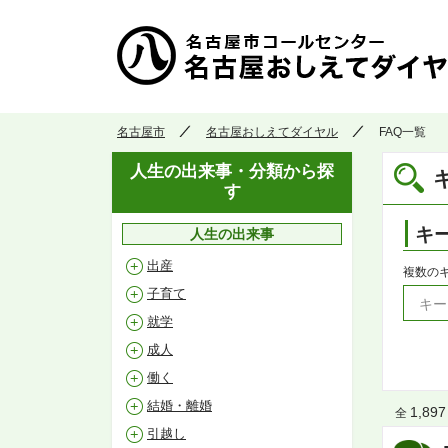
名古屋市
名古屋おしえてダイヤル
FAQ一覧
人生の出来事・分類から探
す
キ
人生の出来事
出産
複数の
子育て
就学
成人
働く
結婚・離婚
1,897
全
引越し