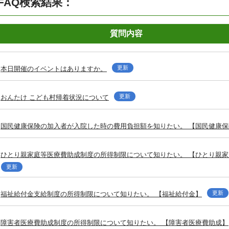
FAQ検索結果：
質問内容
更新
本日開催のイベントはありますか。
更新
おんたけ こども村帰着状況について
国民健康保険の加入者が入院した時の費用負担額を知りたい。 【国民健康保
ひとり親家庭等医療費助成制度の所得制限について知りたい。 【ひとり親
更新
更新
福祉給付金支給制度の所得制限について知りたい。 【福祉給付金】
障害者医療費助成制度の所得制限について知りたい。 【障害者医療費助成】