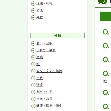
退職・転職
老後
死亡
Q.
分類
届出・証明
Q.
子育て・教育
産業
Q.
税
観光・文化・施設
Q.
市政
成】
環境
Q.
都市・住宅
交通・水道
Q.
健康・医療・衛生