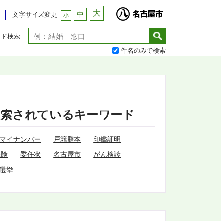
大
中
文字サイズ変更
小
ード検索
件名のみで検索
検索されているキーワード
マイナンバー
戸籍謄本
印鑑証明
保険
委任状
名古屋市
がん検診
選挙