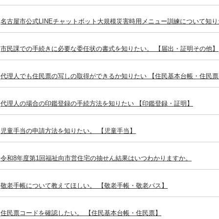
名古屋市公式LINEチャットボット大規模災害時用メニュー訓練について知り
市民課での手続きに必要な委任状の書式を知りたい。 【届出・証明その他】
代理人でも住民票の写しの取得ができるか知りたい 【住民基本台帳・住民票
代理人の場合の印鑑登録の手続方法を知りたい 【印鑑登録・証明】
児童手当の申請方法を知りたい。 【児童手当】
令和8年度第1回福祉向市営住宅の抽せん結果はいつわかりますか。
敬老手帳について教えてほしい。 【敬老手帳・敬老パス】
住民票コードを確認したい。 【住民基本台帳・住民票】