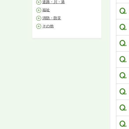
道路・川・港
Q.
福祉
消防・防災
Q.
その他
Q.
Q.
Q.
Q.
Q.
Q.