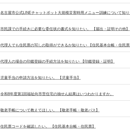
名古屋市公式LINEチャットボット大規模災害時用メニュー訓練について知り
市民課での手続きに必要な委任状の書式を知りたい。 【届出・証明その他】
代理人でも住民票の写しの取得ができるか知りたい 【住民基本台帳・住民票
代理人の場合の印鑑登録の手続方法を知りたい 【印鑑登録・証明】
児童手当の申請方法を知りたい。 【児童手当】
令和8年度第1回福祉向市営住宅の抽せん結果はいつわかりますか。
敬老手帳について教えてほしい。 【敬老手帳・敬老パス】
住民票コードを確認したい。 【住民基本台帳・住民票】