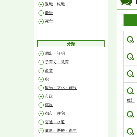
退職・転職
老後
死亡
Q.
分類
届出・証明
Q.
子育て・教育
産業
Q.
税
観光・文化・施設
Q.
市政
成】
環境
Q.
都市・住宅
交通・水道
Q.
健康・医療・衛生