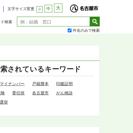
大
中
文字サイズ変更
小
ード検索
件名のみで検索
検索されているキーワード
マイナンバー
戸籍謄本
印鑑証明
保険
委任状
名古屋市
がん検診
選挙