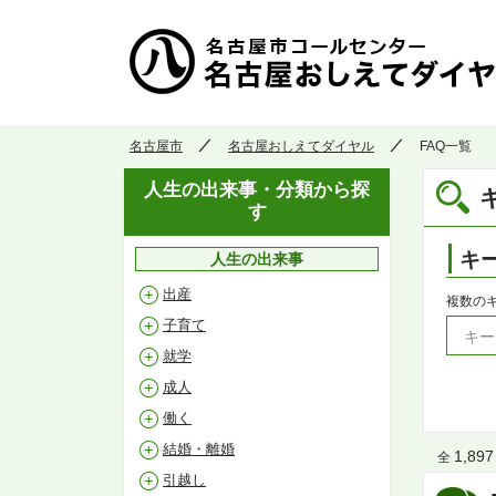
名古屋市
名古屋おしえてダイヤル
FAQ一覧
人生の出来事・分類から探
す
キ
人生の出来事
出産
複数の
子育て
就学
成人
働く
結婚・離婚
1,897
全
引越し