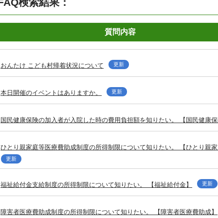
FAQ検索結果：
質問内容
更新
おんたけ こども村帰着状況について
更新
本日開催のイベントはありますか。
国民健康保険の加入者が入院した時の費用負担額を知りたい。 【国民健康保
ひとり親家庭等医療費助成制度の所得制限について知りたい。 【ひとり親
更新
更新
福祉給付金支給制度の所得制限について知りたい。 【福祉給付金】
障害者医療費助成制度の所得制限について知りたい。 【障害者医療費助成】